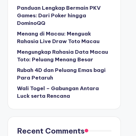
Panduan Lengkap Bermain PKV
Games: Dari Poker hingga
DominoQQ
Menang di Macau: Menguak
Rahasia Live Draw Toto Macau
Mengungkap Rahasia Data Macau
Toto: Peluang Menang Besar
Rubah 4D dan Peluang Emas bagi
Para Petaruh
Wali Togel – Gabungan Antara
Luck serta Rencana
Recent Comments