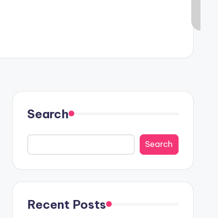
Search
Search
Recent Posts