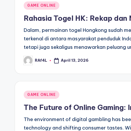
Posted
GAME ONLINE
in
Rahasia Togel HK: Rekap dan 
Dalam, permainan togel Hongkong sudah me
terkenal di antara masyarakat penduduk Ind
tetapi juga sekaligus menawarkan peluang u
April 13, 2026
RAf4L
Posted
by
Posted
GAME ONLINE
in
The Future of Online Gaming:
The environment of digital gambling has bee
technology and shifting consumer tastes. With