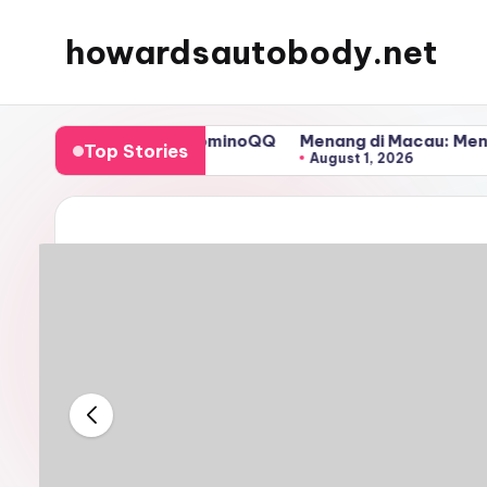
howardsautobody.net
Skip
to
content
oker hingga DominoQQ
Menang di Macau: Menguak Rahas
Top Stories
August 1, 2026