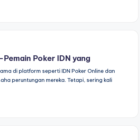
-Pemain Poker IDN yang
tama di platform seperti IDN Poker Online dan
aha peruntungan mereka. Tetapi, sering kali