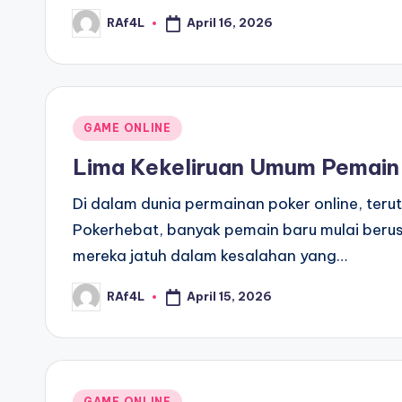
April 16, 2026
RAf4L
Posted
by
Posted
GAME ONLINE
in
Lima Kekeliruan Umum Pemain
Di dalam dunia permainan poker online, teru
Pokerhebat, banyak pemain baru mulai berus
mereka jatuh dalam kesalahan yang…
April 15, 2026
RAf4L
Posted
by
Posted
GAME ONLINE