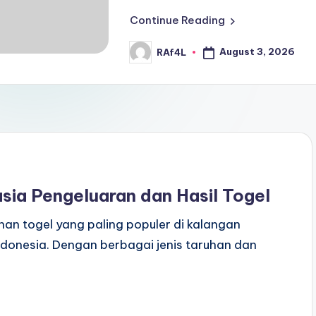
Continue Reading
August 3, 2026
RAf4L
Posted
by
ia Pengeluaran dan Hasil Togel
an togel yang paling populer di kalangan
ndonesia. Dengan berbagai jenis taruhan dan