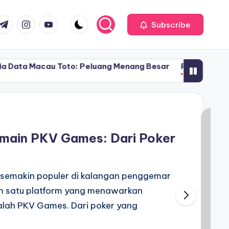
com
r.com
.me
instagram.com
youtube.com
Subscribe
au Toto: Peluang Menang Besar
Rubah 4D dan Peluang 
July 31, 2026
main PKV Games: Dari Poker
 semakin populer di kalangan penggemar
lah satu platform yang menawarkan
dalah PKV Games. Dari poker yang