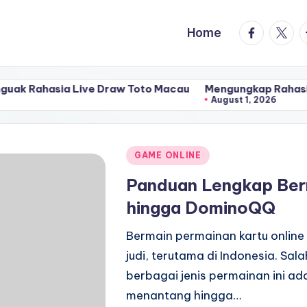
facebook.
twitte
t
Home
ia Live Draw Toto Macau
Mengungkap Rahasia Data Mac
August 1, 2026
Posted
GAME ONLINE
in
Panduan Lengkap Ber
hingga DominoQQ
Bermain permainan kartu online
judi, terutama di Indonesia. Sa
berbagai jenis permainan ini a
menantang hingga…