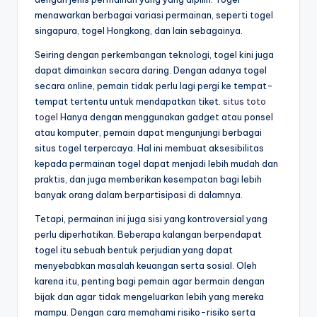
menawarkan berbagai variasi permainan, seperti togel
singapura, togel Hongkong, dan lain sebagainya.
Seiring dengan perkembangan teknologi, togel kini juga
dapat dimainkan secara daring. Dengan adanya togel
secara online, pemain tidak perlu lagi pergi ke tempat-
tempat tertentu untuk mendapatkan tiket.
situs toto
togel
Hanya dengan menggunakan gadget atau ponsel
atau komputer, pemain dapat mengunjungi berbagai
situs togel terpercaya. Hal ini membuat aksesibilitas
kepada permainan togel dapat menjadi lebih mudah dan
praktis, dan juga memberikan kesempatan bagi lebih
banyak orang dalam berpartisipasi di dalamnya.
Tetapi, permainan ini juga sisi yang kontroversial yang
perlu diperhatikan. Beberapa kalangan berpendapat
togel itu sebuah bentuk perjudian yang dapat
menyebabkan masalah keuangan serta sosial. Oleh
karena itu, penting bagi pemain agar bermain dengan
bijak dan agar tidak mengeluarkan lebih yang mereka
mampu. Dengan cara memahami risiko-risiko serta