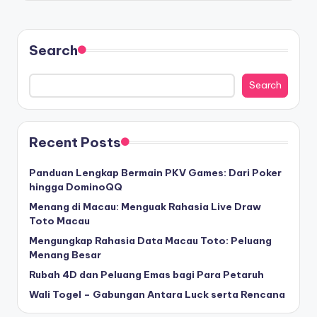
Search
Search
Recent Posts
Panduan Lengkap Bermain PKV Games: Dari Poker
hingga DominoQQ
Menang di Macau: Menguak Rahasia Live Draw
Toto Macau
Mengungkap Rahasia Data Macau Toto: Peluang
Menang Besar
Rubah 4D dan Peluang Emas bagi Para Petaruh
Wali Togel – Gabungan Antara Luck serta Rencana