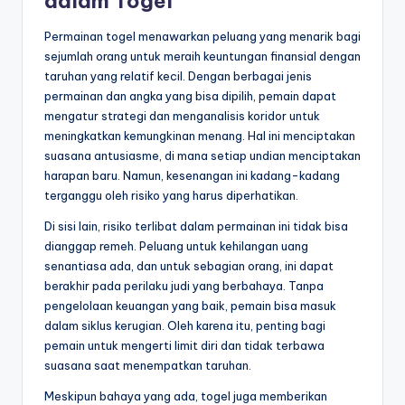
dalam Togel
Permainan togel menawarkan peluang yang menarik bagi
sejumlah orang untuk meraih keuntungan finansial dengan
taruhan yang relatif kecil. Dengan berbagai jenis
permainan dan angka yang bisa dipilih, pemain dapat
mengatur strategi dan menganalisis koridor untuk
meningkatkan kemungkinan menang. Hal ini menciptakan
suasana antusiasme, di mana setiap undian menciptakan
harapan baru. Namun, kesenangan ini kadang-kadang
terganggu oleh risiko yang harus diperhatikan.
Di sisi lain, risiko terlibat dalam permainan ini tidak bisa
dianggap remeh. Peluang untuk kehilangan uang
senantiasa ada, dan untuk sebagian orang, ini dapat
berakhir pada perilaku judi yang berbahaya. Tanpa
pengelolaan keuangan yang baik, pemain bisa masuk
dalam siklus kerugian. Oleh karena itu, penting bagi
pemain untuk mengerti limit diri dan tidak terbawa
suasana saat menempatkan taruhan.
Meskipun bahaya yang ada, togel juga memberikan