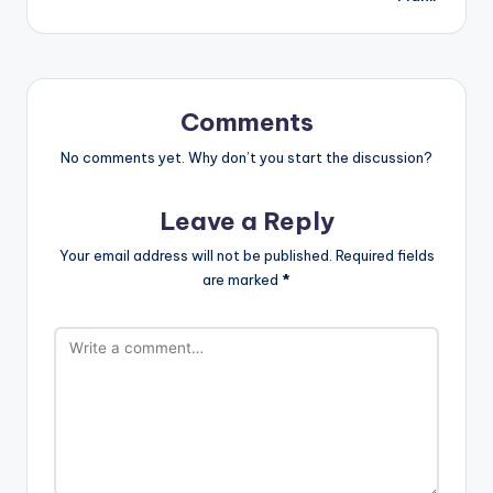
Comments
No comments yet. Why don’t you start the discussion?
Leave a Reply
Your email address will not be published.
Required fields
are marked
*