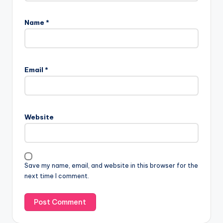
Name
*
Email
*
Website
Save my name, email, and website in this browser for the
next time I comment.