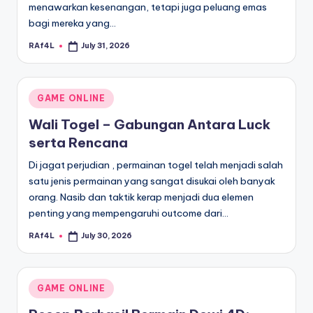
menawarkan kesenangan, tetapi juga peluang emas
bagi mereka yang…
RAf4L
July 31, 2026
Posted
by
Posted
GAME ONLINE
in
Wali Togel – Gabungan Antara Luck
serta Rencana
Di jagat perjudian , permainan togel telah menjadi salah
satu jenis permainan yang sangat disukai oleh banyak
orang. Nasib dan taktik kerap menjadi dua elemen
penting yang mempengaruhi outcome dari…
RAf4L
July 30, 2026
Posted
by
Posted
GAME ONLINE
in