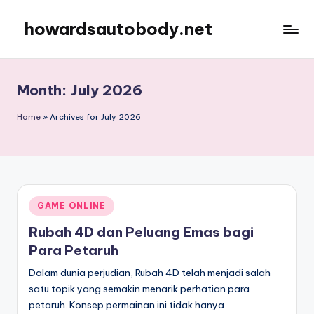
howardsautobody.net
Skip
to
content
Month:
July 2026
Home
»
Archives for July 2026
Posted
GAME ONLINE
in
Rubah 4D dan Peluang Emas bagi
Para Petaruh
Dalam dunia perjudian, Rubah 4D telah menjadi salah
satu topik yang semakin menarik perhatian para
petaruh. Konsep permainan ini tidak hanya