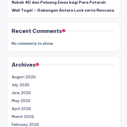
Rubah 4D dan Peluang Emas bagi Para Petaruh
Wali Togel – Gabungan Antara Luck serta Rencana
Recent Comments
No comments to show.
Archives
August 2026
July 2026
June 2026
May 2026
April 2026
March 2026
February 2026