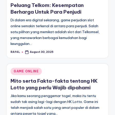
in
Peluang Telkom: Kesempatan
Berharga Untuk Para Penjudi
Di dalam era digital sekarang, game perjudian slot
online semakin terkenal di antara para penjudi. Salah
satu pilihan yang memikat adalah slot dari Telkomsel,
yang menawarkan berbagai kemudahan bagi
keunggulan…
RAf4L
August 30, 2025
Posted
by
Posted
GAME ONLINE
in
Mito serta Fakta-fakta tentang HK
Lotto yang perlu Wajib dipahami
Jika kamu seorang penggemar togel, maka itu tentu
sudah tak asing lagi-lagi dengan HK Lotto. Game ini
telah menjadi salah satu yang amat populer di dalam
antara peserta togel yang…