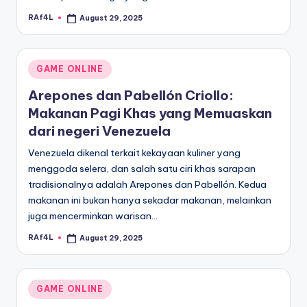
RAf4L
August 29, 2025
Posted
by
Posted
GAME ONLINE
in
Arepones dan Pabellón Criollo:
Makanan Pagi Khas yang Memuaskan
dari negeri Venezuela
Venezuela dikenal terkait kekayaan kuliner yang
menggoda selera, dan salah satu ciri khas sarapan
tradisionalnya adalah Arepones dan Pabellón. Kedua
makanan ini bukan hanya sekadar makanan, melainkan
juga mencerminkan warisan…
RAf4L
August 29, 2025
Posted
by
Posted
GAME ONLINE
in