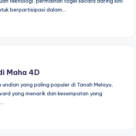
an teknologi, permainan togel secara daring kini
tuk berpartisipasi dalam…
di Maha 4D
 undian yang paling populer di Tanah Melayu,
reward yang menarik dan kesempatan yang
a…