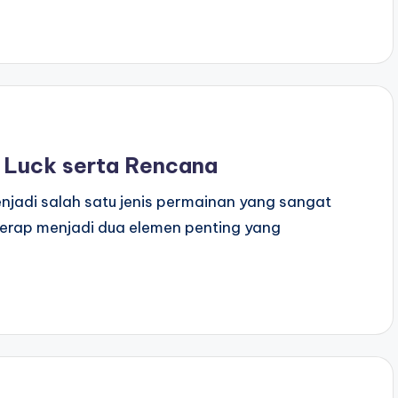
 Luck serta Rencana
enjadi salah satu jenis permainan yang sangat
 kerap menjadi dua elemen penting yang