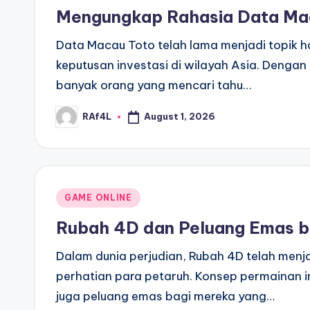
in
Mengungkap Rahasia Data Mac
Data Macau Toto telah lama menjadi topik 
keputusan investasi di wilayah Asia. Dengan
banyak orang yang mencari tahu…
August 1, 2026
RAf4L
Posted
by
Posted
GAME ONLINE
in
Rubah 4D dan Peluang Emas b
Dalam dunia perjudian, Rubah 4D telah menja
perhatian para petaruh. Konsep permainan 
juga peluang emas bagi mereka yang…