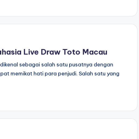
hasia Live Draw Toto Macau
u dikenal sebagai salah satu pusatnya dengan
pat memikat hati para penjudi. Salah satu yang