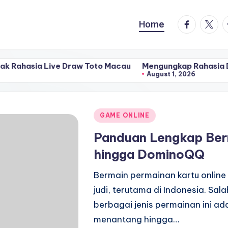
facebook.
twitte
t
Home
 Live Draw Toto Macau
Mengungkap Rahasia Data Macau
August 1, 2026
Posted
GAME ONLINE
in
Panduan Lengkap Ber
hingga DominoQQ
Bermain permainan kartu online
judi, terutama di Indonesia. Sa
berbagai jenis permainan ini a
menantang hingga…