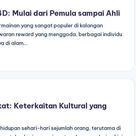
D: Mulai dari Pemula sampai Ahli
rmainan yang sangat populer di kalangan
waran reward yang menggoda, berbagai individu
a di alam…
t: Keterkaitan Kultural yang
hidupan sehari-hari sejumlah orang, terutama di