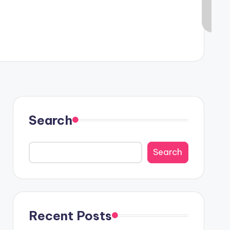
Search
Search
Recent Posts