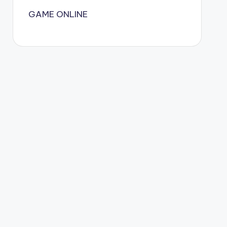
GAME ONLINE