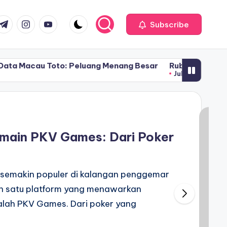
com
r.com
.me
instagram.com
youtube.com
Subscribe
 Toto: Peluang Menang Besar
Rubah 4D dan Peluang Em
July 31, 2026
main PKV Games: Dari Poker
 semakin populer di kalangan penggemar
lah satu platform yang menawarkan
dalah PKV Games. Dari poker yang