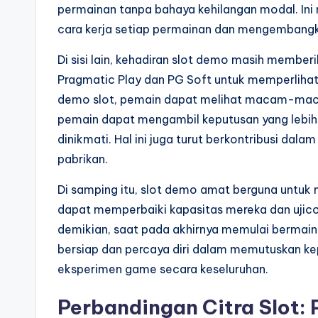
permainan tanpa bahaya kehilangan modal. Ini
cara kerja setiap permainan dan mengembangk
Di sisi lain, kehadiran slot demo masih member
Pragmatic Play dan PG Soft untuk memperlihat
demo slot, pemain dapat melihat macam-macam
pemain dapat mengambil keputusan yang lebih
dinikmati. Hal ini juga turut berkontribusi dal
pabrikan.
Di samping itu, slot demo amat berguna untu
dapat memperbaiki kapasitas mereka dan ujico
demikian, saat pada akhirnya memulai bermai
bersiap dan percaya diri dalam memutuskan k
eksperimen game secara keseluruhan.
Perbandingan Citra Slot: 