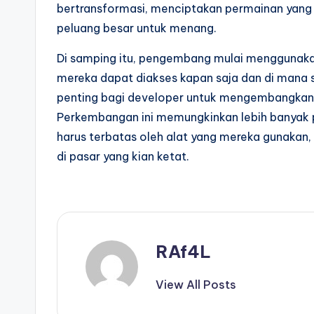
bertransformasi, menciptakan permainan yang
peluang besar untuk menang.
Di samping itu, pengembang mulai menggunaka
mereka dapat diakses kapan saja dan di mana
penting bagi developer untuk mengembangkan ve
Perkembangan ini memungkinkan lebih banyak 
harus terbatas oleh alat yang mereka gunakan
di pasar yang kian ketat.
RAf4L
View All Posts