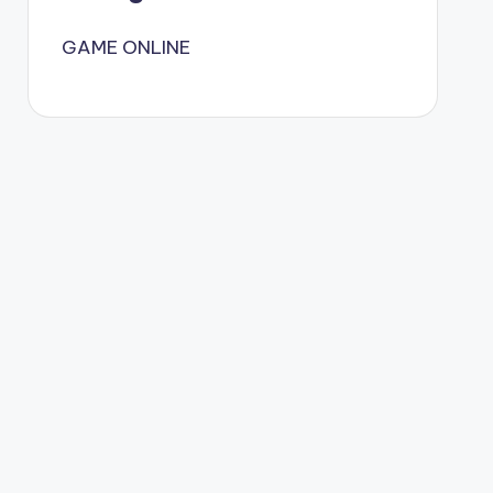
GAME ONLINE