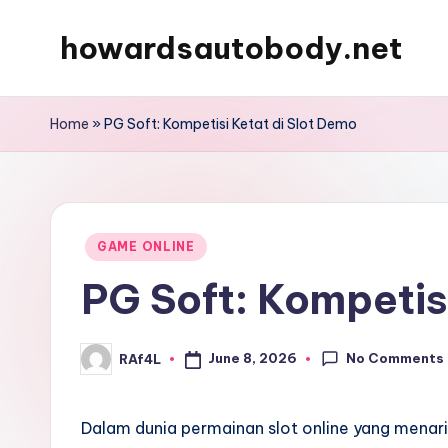
howardsautobody.net
Skip
to
content
Home
»
PG Soft: Kompetisi Ketat di Slot Demo
Posted
GAME ONLINE
in
PG Soft: Kompetis
No Comments
June 8, 2026
RAf4L
Posted
by
Dalam dunia permainan slot online yang menari