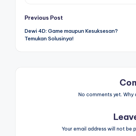
Post
Previous Post
Dewi 4D: Game maupun Kesuksesan?
navigation
Temukan Solusinya!
Co
No comments yet. Why do
Leav
Your email address will not be p