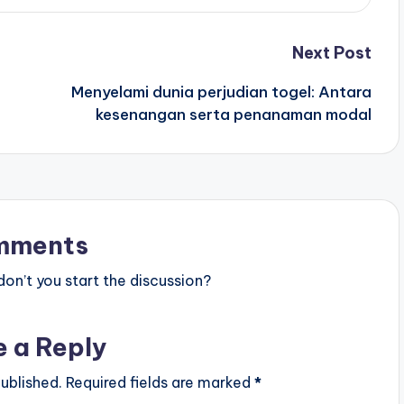
Next Post
Menyelami dunia perjudian togel: Antara
kesenangan serta penanaman modal
mments
n’t you start the discussion?
e a Reply
ublished.
Required fields are marked
*