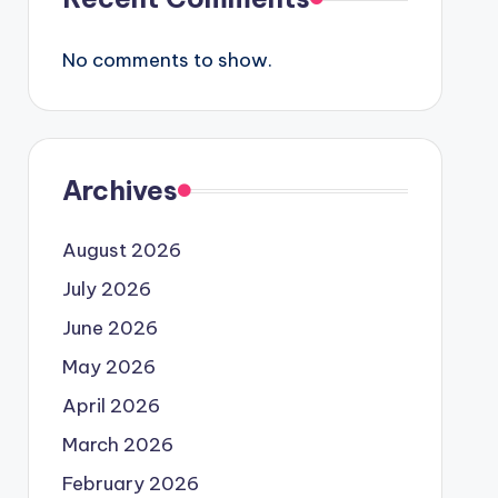
No comments to show.
Archives
August 2026
July 2026
June 2026
May 2026
April 2026
March 2026
February 2026