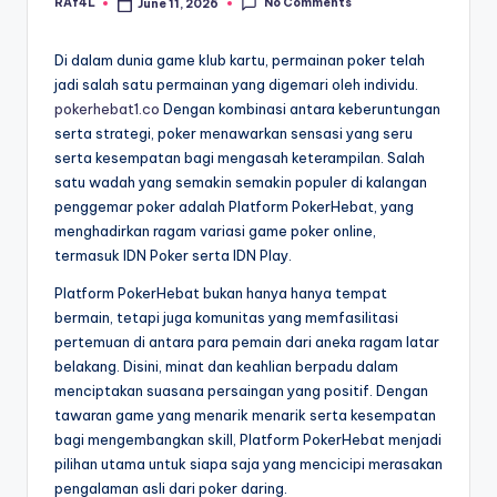
No Comments
RAf4L
June 11, 2026
Posted
by
Di dalam dunia game klub kartu, permainan poker telah
jadi salah satu permainan yang digemari oleh individu.
pokerhebat1.co
Dengan kombinasi antara keberuntungan
serta strategi, poker menawarkan sensasi yang seru
serta kesempatan bagi mengasah keterampilan. Salah
satu wadah yang semakin semakin populer di kalangan
penggemar poker adalah Platform PokerHebat, yang
menghadirkan ragam variasi game poker online,
termasuk IDN Poker serta IDN Play.
Platform PokerHebat bukan hanya hanya tempat
bermain, tetapi juga komunitas yang memfasilitasi
pertemuan di antara para pemain dari aneka ragam latar
belakang. Disini, minat dan keahlian berpadu dalam
menciptakan suasana persaingan yang positif. Dengan
tawaran game yang menarik menarik serta kesempatan
bagi mengembangkan skill, Platform PokerHebat menjadi
pilihan utama untuk siapa saja yang mencicipi merasakan
pengalaman asli dari poker daring.