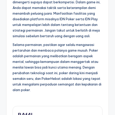
dimengerti supaya dapat berkompetisi. Dalam game ini,
Anda dapat memakai taktik serta keterampilan demi
menambah peluang juara. Manfaatkan fasilitas yang
disediakan platform misalnya IDN Poker serta IDN Play
untuk mempelajari lebih dalam tentang ketentuan dan
strategi permainan. Jangan takut untuk berlatih di meja
simulasi sebelum bertaruh uang dengan uang asli.
Selama permainan, pastikan agar selalu mengawasi
pertaruhan dan membaca polanya game musuh. Poker
adalah permainan yang melibatkan beragam aspek
mental, sehingga kemampuan dalam menggertak atau
menilai lawan bisa jadi kunci utama menang. Dengan
perubahan teknologi saat ini, poker daring kini menjadi
semakin seru, dan PokerHebat adalah lokasi yang tepat
untuk mengalami perpaduan semangat dan kepakaran di
alam poker.
RAf4L