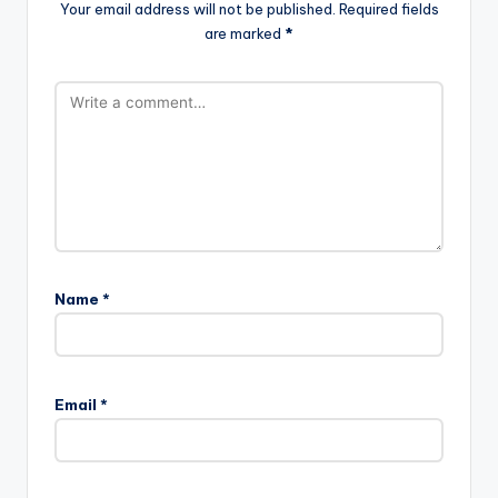
Your email address will not be published.
Required fields
are marked
*
Name
*
Email
*