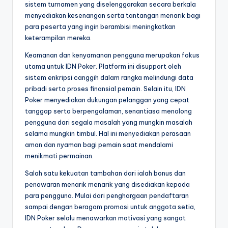
sistem turnamen yang diselenggarakan secara berkala
menyediakan kesenangan serta tantangan menarik bagi
para peserta yang ingin berambisi meningkatkan
keterampilan mereka.
Keamanan dan kenyamanan pengguna merupakan fokus
utama untuk IDN Poker. Platform ini disupport oleh
sistem enkripsi canggih dalam rangka melindungi data
pribadi serta proses finansial pemain. Selain itu, IDN
Poker menyediakan dukungan pelanggan yang cepat
tanggap serta berpengalaman, senantiasa menolong
pengguna dari segala masalah yang mungkin masalah
selama mungkin timbul. Hal ini menyediakan perasaan
aman dan nyaman bagi pemain saat mendalami
menikmati permainan.
Salah satu kekuatan tambahan dari ialah bonus dan
penawaran menarik menarik yang disediakan kepada
para pengguna. Mulai dari penghargaan pendaftaran
sampai dengan beragam promosi untuk anggota setia,
IDN Poker selalu menawarkan motivasi yang sangat