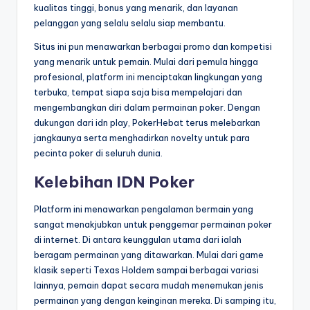
kualitas tinggi, bonus yang menarik, dan layanan
pelanggan yang selalu selalu siap membantu.
Situs ini pun menawarkan berbagai promo dan kompetisi
yang menarik untuk pemain. Mulai dari pemula hingga
profesional, platform ini menciptakan lingkungan yang
terbuka, tempat siapa saja bisa mempelajari dan
mengembangkan diri dalam permainan poker. Dengan
dukungan dari idn play, PokerHebat terus melebarkan
jangkaunya serta menghadirkan novelty untuk para
pecinta poker di seluruh dunia.
Kelebihan IDN Poker
Platform ini menawarkan pengalaman bermain yang
sangat menakjubkan untuk penggemar permainan poker
di internet. Di antara keunggulan utama dari ialah
beragam permainan yang ditawarkan. Mulai dari game
klasik seperti Texas Holdem sampai berbagai variasi
lainnya, pemain dapat secara mudah menemukan jenis
permainan yang dengan keinginan mereka. Di samping itu,