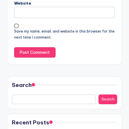
Website
Save my name, email, and website in this browser for the
next time I comment.
Search
Search
Recent Posts