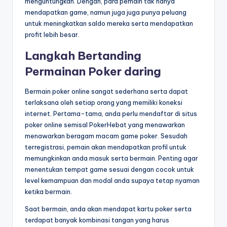
menguntungkan. Dengan, para pemain tak hanya
mendapatkan game, namun juga juga punya peluang
untuk meningkatkan saldo mereka serta mendapatkan
profit lebih besar.
Langkah Bertanding
Permainan Poker daring
Bermain poker online sangat sederhana serta dapat
terlaksana oleh setiap orang yang memiliki koneksi
internet. Pertama-tama, anda perlu mendaftar di situs
poker online semisal PokerHebat yang menawarkan
menawarkan beragam macam game poker. Sesudah
terregistrasi, pemain akan mendapatkan profil untuk
memungkinkan anda masuk serta bermain. Penting agar
menentukan tempat game sesuai dengan cocok untuk
level kemampuan dan modal anda supaya tetap nyaman
ketika bermain.
Saat bermain, anda akan mendapat kartu poker serta
terdapat banyak kombinasi tangan yang harus