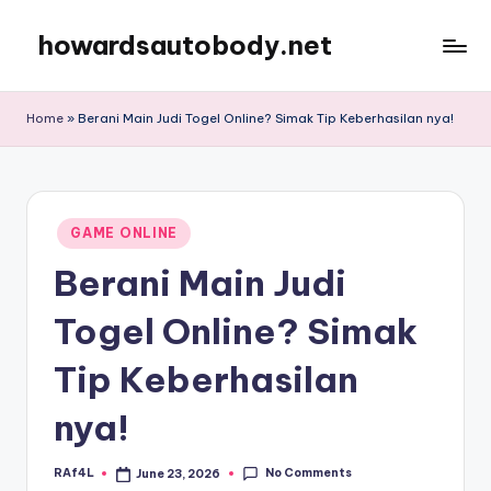
howardsautobody.net
Skip
to
content
Home
»
Berani Main Judi Togel Online? Simak Tip Keberhasilan nya!
Posted
GAME ONLINE
in
Berani Main Judi
Togel Online? Simak
Tip Keberhasilan
nya!
No Comments
RAf4L
June 23, 2026
Posted