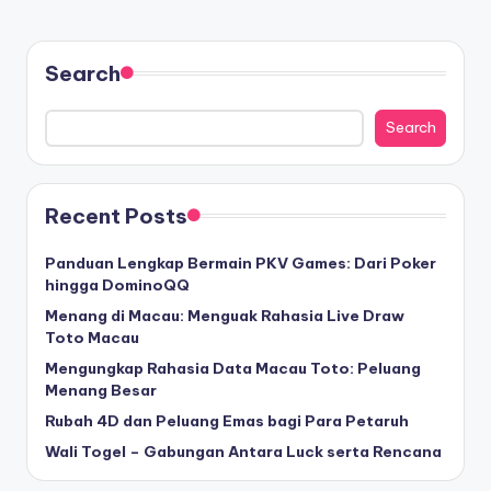
Search
Search
Recent Posts
Panduan Lengkap Bermain PKV Games: Dari Poker
hingga DominoQQ
Menang di Macau: Menguak Rahasia Live Draw
Toto Macau
Mengungkap Rahasia Data Macau Toto: Peluang
Menang Besar
Rubah 4D dan Peluang Emas bagi Para Petaruh
Wali Togel – Gabungan Antara Luck serta Rencana