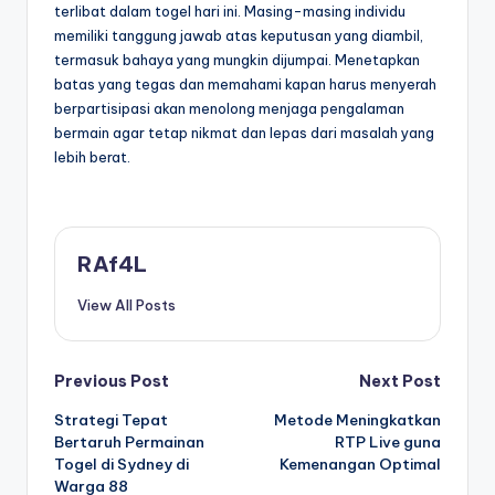
terlibat dalam togel hari ini. Masing-masing individu
memiliki tanggung jawab atas keputusan yang diambil,
termasuk bahaya yang mungkin dijumpai. Menetapkan
batas yang tegas dan memahami kapan harus menyerah
berpartisipasi akan menolong menjaga pengalaman
bermain agar tetap nikmat dan lepas dari masalah yang
lebih berat.
RAf4L
View All Posts
Post
Previous Post
Next Post
Strategi Tepat
Metode Meningkatkan
navigation
Bertaruh Permainan
RTP Live guna
Togel di Sydney di
Kemenangan Optimal
Warga 88