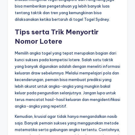
bisa memberikan pengetahuan yg lebih banyak luas
tentang taktik dan tren yang kemungkinan bisa
dilaksanakan ketika bertaruh di togel Togel Sydney.
Tips serta Trik Menyortir
Nomor Lotere
Memilih angka togel yang tepat merupakan bagian dari
kunci sukses pada kompetisi lotere. Salah satu taktik
yang banyak digunakan adalah dengan meneliti informasi
keluaran draw sebelumnya. Melalui mempelajari pola dan
kecenderungan, pemain bisa membuat prediksi yang
lebih akurat untuk angka-angka yang mungkin bakal
keluar pada pengundian selanjutnya. Jangan lupa untuk
terus mencatat hasil-hasil keluaran dan mengidentifikasi
angka-angka yang repetitif.
Kemudian, krusial agar tidak hanya mengandalkan nasib
saja. Banyak pemain sukses yang menggunakan metode
matematika serta gabungan angka tertentu. Contohnya,