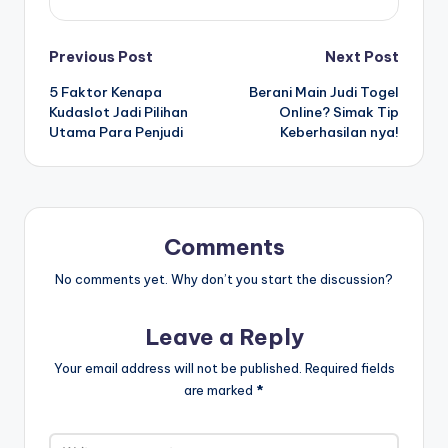
Post
Previous Post
Next Post
5 Faktor Kenapa
Berani Main Judi Togel
navigation
Kudaslot Jadi Pilihan
Online? Simak Tip
Utama Para Penjudi
Keberhasilan nya!
Comments
No comments yet. Why don’t you start the discussion?
Leave a Reply
Your email address will not be published.
Required fields
are marked
*