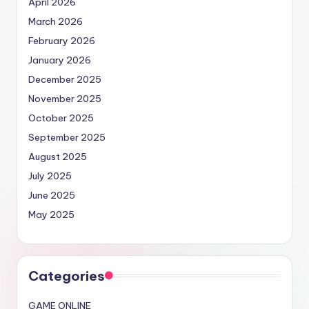
April 2026
March 2026
February 2026
January 2026
December 2025
November 2025
October 2025
September 2025
August 2025
July 2025
June 2025
May 2025
Categories
GAME ONLINE