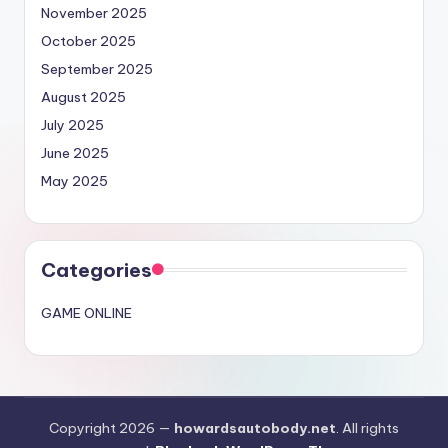
November 2025
October 2025
September 2025
August 2025
July 2025
June 2025
May 2025
Categories
GAME ONLINE
Copyright 2026 —
howardsautobody.net
. All rights