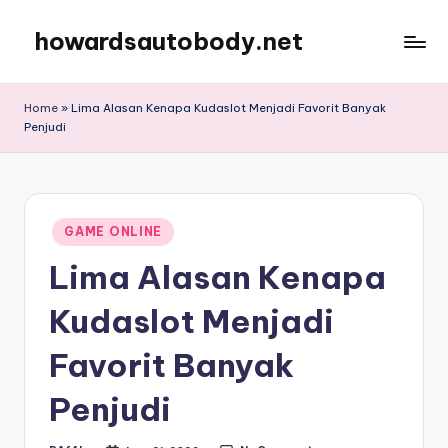
howardsautobody.net
Skip
to
content
Home
»
Lima Alasan Kenapa Kudaslot Menjadi Favorit Banyak
Penjudi
Posted
GAME ONLINE
in
Lima Alasan Kenapa
Kudaslot Menjadi
Favorit Banyak
Penjudi