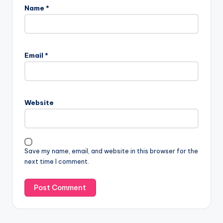
Name
*
Email
*
Website
Save my name, email, and website in this browser for the
next time I comment.