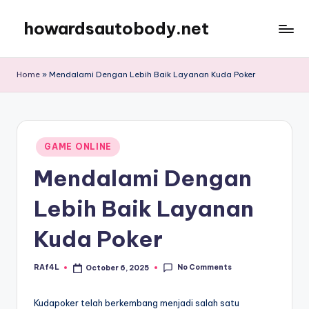
howardsautobody.net
Skip
to
content
Home
»
Mendalami Dengan Lebih Baik Layanan Kuda Poker
Posted
GAME ONLINE
in
Mendalami Dengan
Lebih Baik Layanan
Kuda Poker
No Comments
RAf4L
October 6, 2025
Posted
by
Kudapoker telah berkembang menjadi salah satu