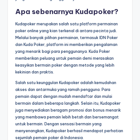
Apa sebenarnya Kudapoker?
Kudapoker merupakan salah satu platform permainan
poker online yang kian terkenal di antara pecinta judi.
Melalui banyak pilihan permainan, termasuk IDN Poker
dan Kuda Poker, platform ini memberikan pengalaman
yang menarik bagi para penggunanya. Kuda Poker
memberikan peluang untuk pemain demi merasakan
keasyikan bermain poker dengan metode yang lebih
kekinian dan praktis.
Salah satu keunggulan Kudapoker adalah kemudahan
akses dan antarmuka yang ramah pengguna. Para
pemain dapat dengan mudah mendaftar dan mulai
bermain dalam beberapa langkah. Selain itu, Kudapoker
juga menyediakan beragam promosi dan bonus menarik
yang membawa pemain lebih betah dan bersemangat
untuk bermain. Dengan sensasi bermain yang
menyenangkan, Kudapoker berhasil mendapat perhatian
sejumlah pemain poker di Indonesia.