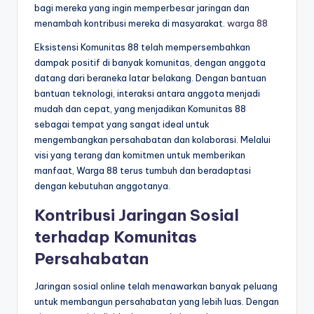
bagi mereka yang ingin memperbesar jaringan dan
menambah kontribusi mereka di masyarakat.
warga 88
Eksistensi Komunitas 88 telah mempersembahkan
dampak positif di banyak komunitas, dengan anggota
datang dari beraneka latar belakang. Dengan bantuan
bantuan teknologi, interaksi antara anggota menjadi
mudah dan cepat, yang menjadikan Komunitas 88
sebagai tempat yang sangat ideal untuk
mengembangkan persahabatan dan kolaborasi. Melalui
visi yang terang dan komitmen untuk memberikan
manfaat, Warga 88 terus tumbuh dan beradaptasi
dengan kebutuhan anggotanya.
Kontribusi Jaringan Sosial
terhadap Komunitas
Persahabatan
Jaringan sosial online telah menawarkan banyak peluang
untuk membangun persahabatan yang lebih luas. Dengan