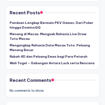
Recent Posts
Panduan Lengkap Bermain PKV Games: Dari Poker
hingga DominoQQ
Menang di Macau: Menguak Rahasia Live Draw
Toto Macau
Mengungkap Rahasia Data Macau Toto: Peluang
Menang Besar
Rubah 4D dan Peluang Emas bagi Para Petaruh
Wali Togel – Gabungan Antara Luck serta Rencana
Recent Comments
No comments to show.