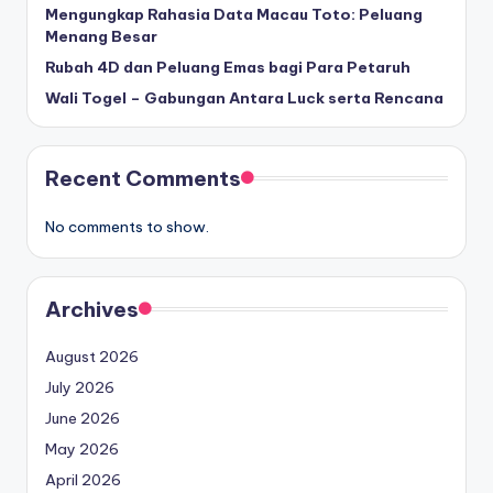
Mengungkap Rahasia Data Macau Toto: Peluang
Menang Besar
Rubah 4D dan Peluang Emas bagi Para Petaruh
Wali Togel – Gabungan Antara Luck serta Rencana
Recent Comments
No comments to show.
Archives
August 2026
July 2026
June 2026
May 2026
April 2026