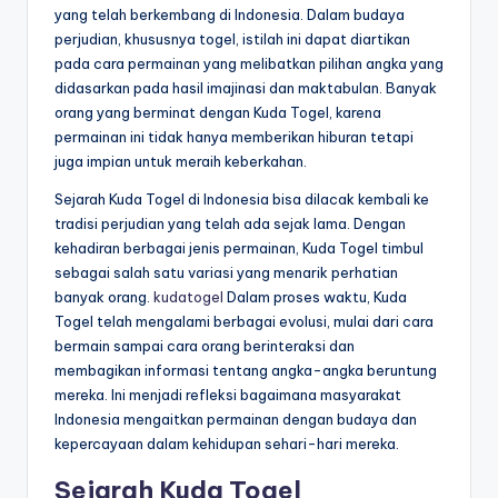
yang telah berkembang di Indonesia. Dalam budaya
perjudian, khususnya togel, istilah ini dapat diartikan
pada cara permainan yang melibatkan pilihan angka yang
didasarkan pada hasil imajinasi dan maktabulan. Banyak
orang yang berminat dengan Kuda Togel, karena
permainan ini tidak hanya memberikan hiburan tetapi
juga impian untuk meraih keberkahan.
Sejarah Kuda Togel di Indonesia bisa dilacak kembali ke
tradisi perjudian yang telah ada sejak lama. Dengan
kehadiran berbagai jenis permainan, Kuda Togel timbul
sebagai salah satu variasi yang menarik perhatian
banyak orang.
kudatogel
Dalam proses waktu, Kuda
Togel telah mengalami berbagai evolusi, mulai dari cara
bermain sampai cara orang berinteraksi dan
membagikan informasi tentang angka-angka beruntung
mereka. Ini menjadi refleksi bagaimana masyarakat
Indonesia mengaitkan permainan dengan budaya dan
kepercayaan dalam kehidupan sehari-hari mereka.
Sejarah Kuda Togel