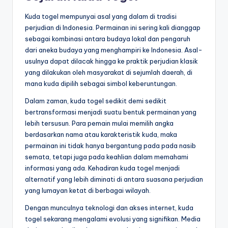
Kuda togel mempunyai asal yang dalam di tradisi
perjudian di Indonesia. Permainan ini sering kali dianggap
sebagai kombinasi antara budaya lokal dan pengaruh
dari aneka budaya yang menghampiri ke Indonesia. Asal-
usulnya dapat dilacak hingga ke praktik perjudian klasik
yang dilakukan oleh masyarakat di sejumlah daerah, di
mana kuda dipilih sebagai simbol keberuntungan.
Dalam zaman, kuda togel sedikit demi sedikit
bertransformasi menjadi suatu bentuk permainan yang
lebih tersusun. Para pemain mulai memilih angka
berdasarkan nama atau karakteristik kuda, maka
permainan ini tidak hanya bergantung pada pada nasib
semata, tetapi juga pada keahlian dalam memahami
informasi yang ada. Kehadiran kuda togel menjadi
alternatif yang lebih diminati di antara suasana perjudian
yang lumayan ketat di berbagai wilayah.
Dengan munculnya teknologi dan akses internet, kuda
togel sekarang mengalami evolusi yang signifikan. Media