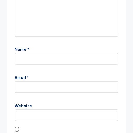
Name
*
Email
*
Website