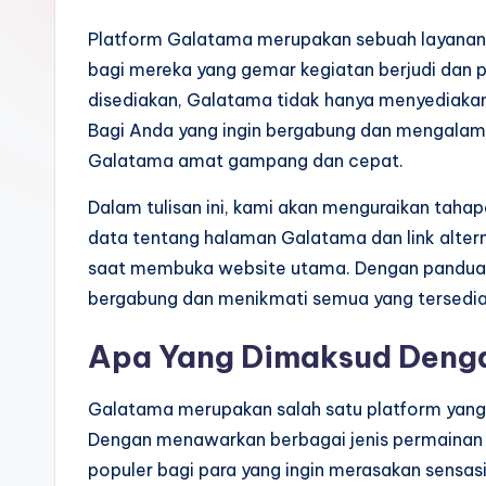
Platform Galatama merupakan sebuah layanan y
bagi mereka yang gemar kegiatan berjudi dan p
disediakan, Galatama tidak hanya menyediakan
Bagi Anda yang ingin bergabung dan mengalami
Galatama amat gampang dan cepat.
Dalam tulisan ini, kami akan menguraikan taha
data tentang halaman Galatama dan link alter
saat membuka website utama. Dengan panduan y
bergabung dan menikmati semua yang tersedia o
Apa Yang Dimaksud Deng
Galatama merupakan salah satu platform yang 
Dengan menawarkan berbagai jenis permainan 
populer bagi para yang ingin merasakan sensas