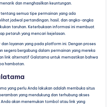
 menarik dan menghasilkan keuntungan.
tentang semua tipe permainan yang ada
hat jadwal pertandingan, hasil, dan angka-angka
kukan taruhan. Keterbukaan informasi ini membuat
ap petaruh yang mencari kejelasan.
dan layanan yang pada platform ini. Dengan proses
an segera bergabung dalam permainan yang mereka
kan link alternatif Galatama untuk memastikan bahwa
npa hambatan.
alatama
ama yang perlu Anda lakukan adalah membuka situs
peramban yang mendukung dan terhubung akses
at, Anda akan menemukan tombol atau link yang