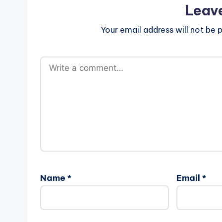
Leav
Your email address will not be p
Name
*
Email
*