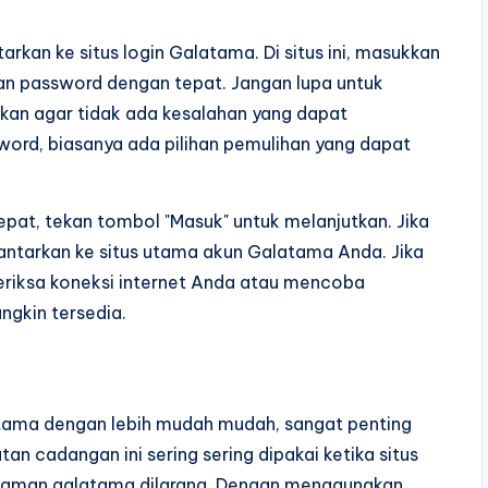
rkan ke situs login Galatama. Di situs ini, masukkan
an password dengan tepat. Jangan lupa untuk
an agar tidak ada kesalahan yang dapat
word, biasanya ada pilihan pemulihan yang dapat
pat, tekan tombol "Masuk" untuk melanjutkan. Jika
antarkan ke situs utama akun Galatama Anda. Jika
meriksa koneksi internet Anda atau mencoba
ngkin tersedia.
atama dengan lebih mudah mudah, sangat penting
n cadangan ini sering sering dipakai ketika situs
laman galatama dilarang. Dengan menggunakan