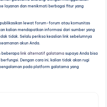
 ke layanan dan menikmati berbagai fitur yang
ipublikasikan lewat forum-forum atau komunitas
ikan kalian mendapatkan informasi dari sumber yang
dak tidak. Selalu periksa keaslian link sebelumnya
 keamanan akun Anda.
an beberapa
link alternatif galatama
supaya Anda bisa
berfungsi. Dengan cara ini, kalian tidak akan rugi
pengalaman pada platform galatama yang