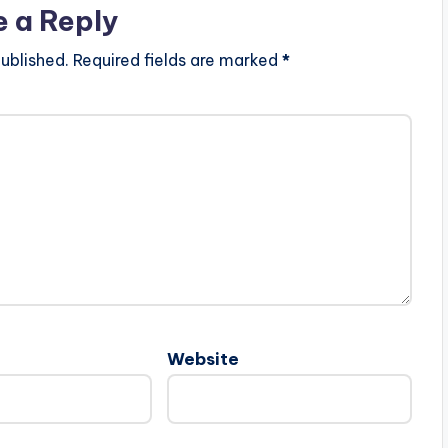
e a Reply
ublished.
Required fields are marked
*
Website