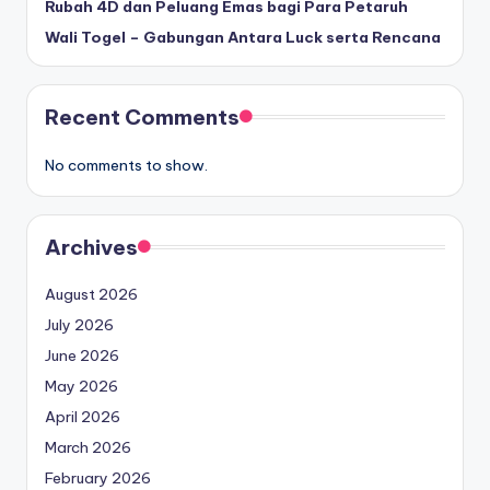
Rubah 4D dan Peluang Emas bagi Para Petaruh
Wali Togel – Gabungan Antara Luck serta Rencana
Recent Comments
No comments to show.
Archives
August 2026
July 2026
June 2026
May 2026
April 2026
March 2026
February 2026