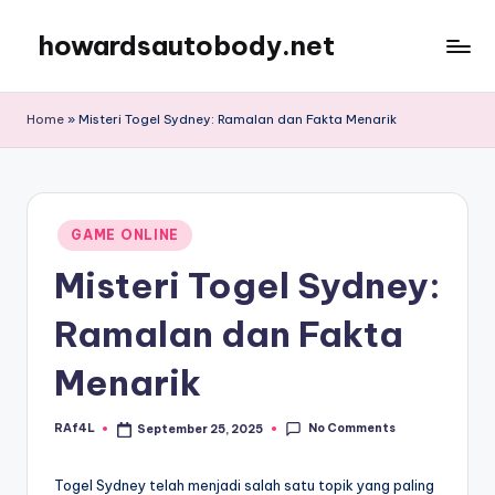
howardsautobody.net
Skip
to
content
Home
»
Misteri Togel Sydney: Ramalan dan Fakta Menarik
Posted
GAME ONLINE
in
Misteri Togel Sydney:
Ramalan dan Fakta
Menarik
No Comments
RAf4L
September 25, 2025
Posted
by
Togel Sydney telah menjadi salah satu topik yang paling