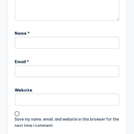
Name
*
Email
*
Website
Save my name, email, and website in this browser for the
next time I comment.