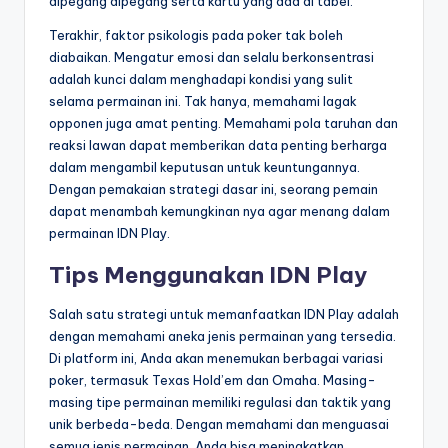
dipegang dipegang serta kartu yang ada di tabel.
Terakhir, faktor psikologis pada poker tak boleh
diabaikan. Mengatur emosi dan selalu berkonsentrasi
adalah kunci dalam menghadapi kondisi yang sulit
selama permainan ini. Tak hanya, memahami lagak
opponen juga amat penting. Memahami pola taruhan dan
reaksi lawan dapat memberikan data penting berharga
dalam mengambil keputusan untuk keuntungannya.
Dengan pemakaian strategi dasar ini, seorang pemain
dapat menambah kemungkinan nya agar menang dalam
permainan IDN Play.
Tips Menggunakan IDN Play
Salah satu strategi untuk memanfaatkan IDN Play adalah
dengan memahami aneka jenis permainan yang tersedia.
Di platform ini, Anda akan menemukan berbagai variasi
poker, termasuk Texas Hold’em dan Omaha. Masing-
masing tipe permainan memiliki regulasi dan taktik yang
unik berbeda-beda. Dengan memahami dan menguasai
semua jenis permainan, Anda bisa meningkatkan