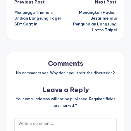
Post
Previous Post
Next Post
Menunggu Triuman:
Menangkan Hadiah
navigation
Undian Langsung Togel
Besar melalui
SDY Saat Ini
Pengundian Langsung
Lotto Taipei
Comments
No comments yet. Why don’t you start the discussion?
Leave a Reply
Your email address will not be published.
Required fields
are marked
*