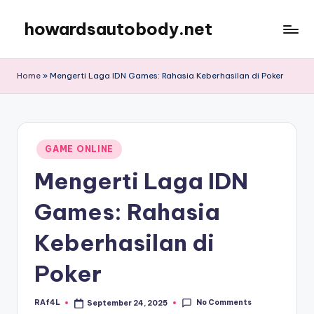
howardsautobody.net
Skip
to
content
Home
»
Mengerti Laga IDN Games: Rahasia Keberhasilan di Poker
Posted
GAME ONLINE
in
Mengerti Laga IDN
Games: Rahasia
Keberhasilan di
Poker
No Comments
RAf4L
September 24, 2025
Posted