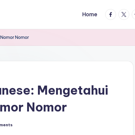
facebook.
twitte
t
Home
nd Nomor Nomor
anese: Mengetahui
omor Nomor
ments