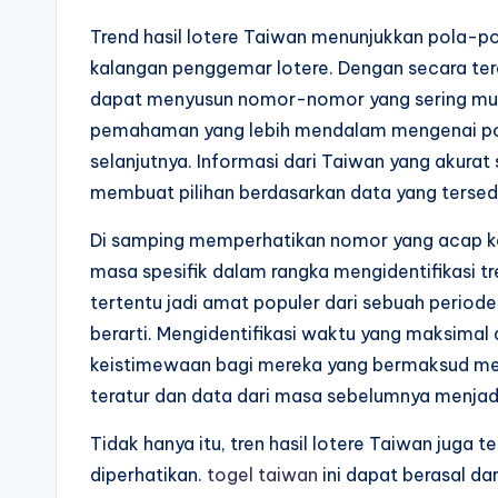
Trend hasil lotere Taiwan menunjukkan pola-pol
kalangan penggemar lotere. Dengan secara ter
dapat menyusun nomor-nomor yang sering munc
pemahaman yang lebih mendalam mengenai pote
selanjutnya. Informasi dari Taiwan yang akura
membuat pilihan berdasarkan data yang tersed
Di samping memperhatikan nomor yang acap ke
masa spesifik dalam rangka mengidentifikasi tr
tertentu jadi amat populer dari sebuah period
berarti. Mengidentifikasi waktu yang maksimal
keistimewaan bagi mereka yang bermaksud men
teratur dan data dari masa sebelumnya menjad
Tidak hanya itu, tren hasil lotere Taiwan juga
diperhatikan.
togel taiwan
ini dapat berasal da