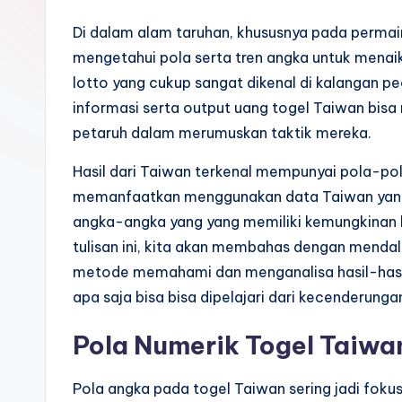
Di dalam alam taruhan, khususnya pada permai
mengetahui pola serta tren angka untuk menaik
lotto yang cukup sangat dikenal di kalangan p
informasi serta output uang togel Taiwan bis
petaruh dalam merumuskan taktik mereka.
Hasil dari Taiwan terkenal mempunyai pola-pol
memanfaatkan menggunakan data Taiwan yang
angka-angka yang yang memiliki kemungkinan
tulisan ini, kita akan membahas dengan menda
metode memahami dan menganalisa hasil-hasil 
apa saja bisa bisa dipelajari dari kecenderung
Pola Numerik Togel Taiwa
Pola angka pada togel Taiwan sering jadi foku