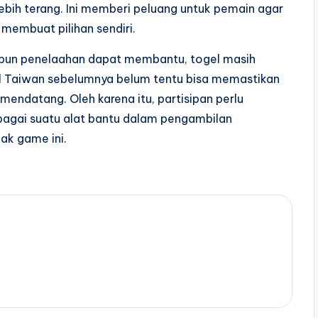
ebih terang. Ini memberi peluang untuk pemain agar
embuat pilihan sendiri.
skipun penelaahan dapat membantu, togel masih
il Taiwan sebelumnya belum tentu bisa memastikan
endatang. Oleh karena itu, partisipan perlu
agai suatu alat bantu dalam pengambilan
ak game ini.