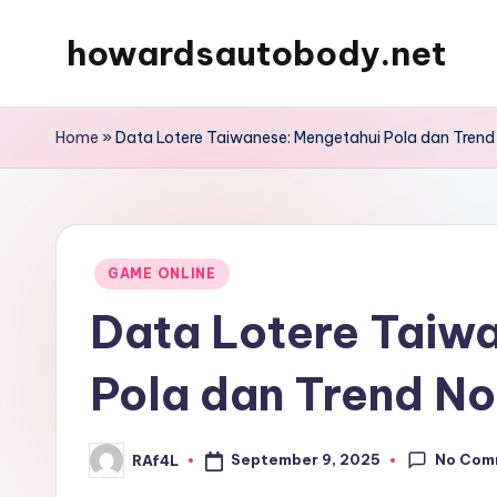
howardsautobody.net
Skip
to
content
Home
»
Data Lotere Taiwanese: Mengetahui Pola dan Tre
Posted
GAME ONLINE
in
Data Lotere Taiw
Pola dan Trend N
No Com
September 9, 2025
RAf4L
Posted
by