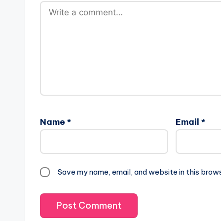
Name
*
Email
*
Save my name, email, and website in this brow