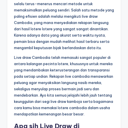
selalu terus-menerus mencari metode untuk
memaksimalkan peluang sendiri. Salah satu metode yang
paling efisien adalah melalui mengikuti live draw
Cambodia, yang mana menyediakan rekapan langsung
dari hasil lotere lotere yang sangat sangat dinantikan.
Karena adanya data yang akurat serta waktu nyata,
pemain bisa dengan mudah melihat hasil terbaru serta
mengambil keputusan bijak berlandaskan data itu.
Live draw Cambodia telah memasuki sangat populer di
antara kalangan pecinta lotere, khususnya untuk mereka
yang mendambakan keterusterangan dan transparansi
pada setiap undian. Rekapan live cambodia menawarkan
peluang agar menyaksikan langsung nasib mereka,
sekaligus menyulap proses bermain jadi seru dan
mendebarkan. Ayo kita semua jelajahi lebih jauh tentang
keunggulan dari segi live draw kamboja serta bagaimana
cara kamu bisa memakai lotere cambodia dalam usaha
mendapatkan kemenangan besar besar.
Apa sih Live Draw di