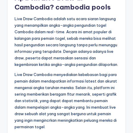
Cambodia?
cambodia pools
Live Draw Cambodia adalah satu acara siaran langsung
yang menampilkan angka-angka pengundian togel
Cambodia dalam real-time. Acara ini amat populer di
kalangan para pemain togel, sebab mereka bisa melihat
hasil pengundian secara langsung tanpa perlu menunggu
informasi yang terupdate. Dengan adanya adanya live
draw, peserta dapat merasakan sensasi dan
kegembiraan ketika angka-angka pengundian dilaporkan.
Live Draw Cambodia menyediakan kebebasan bagi para
pemain dalam mendapatkan informasi latest dan akurat
mengenai angka taruhan mereka. Selain itu, platform ini
sering memberikan beragam fitur menarik, seperti grafik
dan statistik, yang dapat dapat membantu pemain
dalam mempelajari angka-angka yang. Ini membuat live
draw sebuah alat yang sangat berguna untuk pemain
yang ingin mengincrkan meningkatkan peluang mereka di
permainan togel.