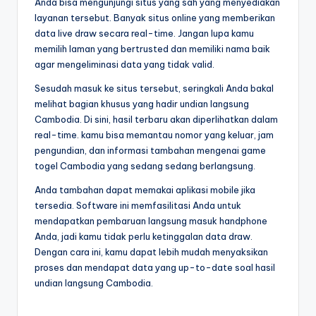
Anda bisa mengunjungi situs yang sah yang menyediakan
layanan tersebut. Banyak situs online yang memberikan
data live draw secara real-time. Jangan lupa kamu
memilih laman yang bertrusted dan memiliki nama baik
agar mengeliminasi data yang tidak valid.
Sesudah masuk ke situs tersebut, seringkali Anda bakal
melihat bagian khusus yang hadir undian langsung
Cambodia. Di sini, hasil terbaru akan diperlihatkan dalam
real-time. kamu bisa memantau nomor yang keluar, jam
pengundian, dan informasi tambahan mengenai game
togel Cambodia yang sedang sedang berlangsung.
Anda tambahan dapat memakai aplikasi mobile jika
tersedia. Software ini memfasilitasi Anda untuk
mendapatkan pembaruan langsung masuk handphone
Anda, jadi kamu tidak perlu ketinggalan data draw.
Dengan cara ini, kamu dapat lebih mudah menyaksikan
proses dan mendapat data yang up-to-date soal hasil
undian langsung Cambodia.