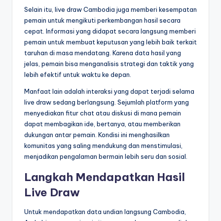
Selain itu, live draw Cambodia juga memberi kesempatan
pemain untuk mengikuti perkembangan hasil secara
cepat. Informasi yang didapat secara langsung memberi
pemain untuk membuat keputusan yang lebih baik terkait
taruhan di masa mendatang. Karena data hasil yang
jelas, pemain bisa menganalisis strategi dan taktik yang
lebih efektif untuk waktu ke depan.
Manfaat lain adalah interaksi yang dapat terjadi selama
live draw sedang berlangsung. Sejumlah platform yang
menyediakan fitur chat atau diskusi di mana pemain
dapat membagikan ide, bertanya, atau memberikan
dukungan antar pemain. Kondisi ini menghasilkan
komunitas yang saling mendukung dan menstimulasi,
menjadikan pengalaman bermain lebih seru dan sosial.
Langkah Mendapatkan Hasil
Live Draw
Untuk mendapatkan data undian langsung Cambodia,