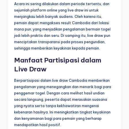
Acara ini sering dilakukan dalam periode tertentu, dan
sejumlah platform online yang live draw ini untuk
menjangkau lebih banyak audiens. Oleh karena itu,
pemain dapat mengakses result Cambodia dari lokasi
mana pun, yang menjadikan pengalaman bermain togel
jadi lebih praktis dan seru. Di samping itu, live draw pun
menciptakan transparansi pada proses pengundian,
sehingga memberikan keyakinan kepada pemain.
Manfaat Partisipasi dalam
Live Draw
Berpartisipasi dalam live draw Cambodia memberikan
pengalaman yang menegangkan dan menarik bagi para
penggemar togel. Dengan cara melihat hasil undian
secara langsung, peserta dapat merasakan suasana
yang nyata serta tanpa kekhawatiran mengenai
kebenaran hasilnya. Ini meningkatkan tingkat keyakinan
dan kenyamanan bagi para pemain yang berharap
mendapatkan hasil positif.