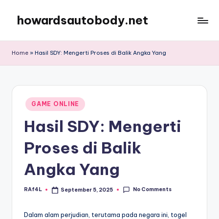
howardsautobody.net
Skip
to
content
Home
»
Hasil SDY: Mengerti Proses di Balik Angka Yang
Posted
GAME ONLINE
in
Hasil SDY: Mengerti
Proses di Balik
Angka Yang
No Comments
RAf4L
September 5, 2025
Posted
by
Dalam alam perjudian, terutama pada negara ini, togel