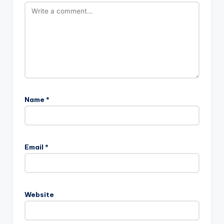
Name
*
Email
*
Website