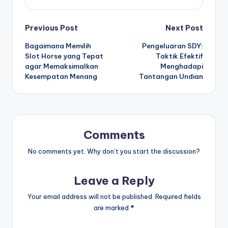
Post
Previous Post
Next Post
Bagaimana Memilih
Pengeluaran SDY:
navigation
Slot Horse yang Tepat
Taktik Efektif
agar Memaksimalkan
Menghadapi
Kesempatan Menang
Tantangan Undian
Comments
No comments yet. Why don’t you start the discussion?
Leave a Reply
Your email address will not be published.
Required fields
are marked
*