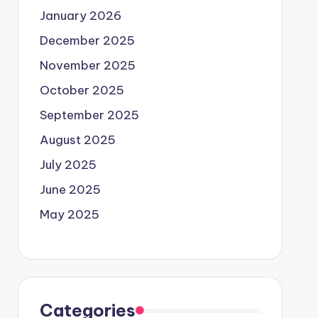
January 2026
December 2025
November 2025
October 2025
September 2025
August 2025
July 2025
June 2025
May 2025
Categories