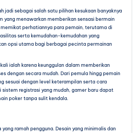
h jadi sebagai salah satu pilihan kesukaan banyaknya
form yang menawarkan memberikan sensasi bermain
l memikat perhatiannya para pemain, terutama di
fasilitas serta kemudahan-kemudahan yang
akan opsi utama bagi berbagai pecinta permainan
kali ialah karena keunggulan dalam memberikan
ses dengan secara mudah. Dari pemula hingg pemain
 sesuai dengan level keterampilan serta cara
i sistem registrasi yang mudah, gamer baru dapat
n poker tanpa sulit kendala.
a yang ramah pengguna. Desain yang minimalis dan