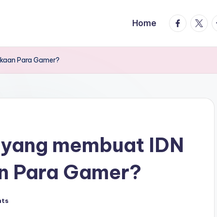
facebook.
twitte
t
Home
sukaan Para Gamer?
a yang membuat IDN
an Para Gamer?
nts