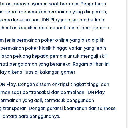
eran merasa nyaman saat bermain. Pengaturan
 cepat menemukan permainan yang diinginkan,
ara keseluruhan. IDN Play juga secara berkala
hankan keunikan dan menarik minat para pemain.
enis permainan poker online yang bisa dipilih
permainan poker klasik hingga varian yang lebih
ediakan peluang kepada pemain untuk menguji skill
ati pengalaman yang beraneka. Ragam pilihan ini
lay dikenal luas di kalangan gamer.
N Play. Dengan sistem enkripsi tingkat tinggi dan
man saat bertransaksi dan permainan. IDN Play
rmainan yang adil, termasuk penggunaan
 transparan. Dengan garansi keamanan dan fairness
di antara para penggunanya.