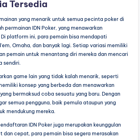
ia Tersedia
mainan yang menarik untuk semua pecinta poker di
lah permainan IDN Poker, yang menawarkan
i platform ini, para pemain bisa mendapati
’em, Omaha, dan banyak lagi. Setiap variasi memiliki
an pemain untuk menantang diri mereka dan mencari
 sendiri.
rkan game lain yang tidak kalah menarik, seperti
memiliki konsep yang berbeda dan menawarkan
n yang bermaksud coba sesuatu yang baru. Dengan
agar semua pengguna, baik pemula ataupun yang
tuk mendukung mereka.
pendaftaran IDN Poker juga merupakan keunggulan
at dan cepat, para pemain bisa segera merasakan