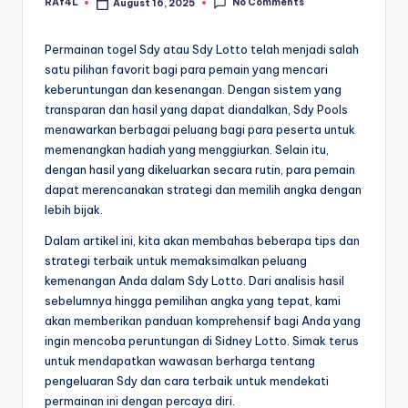
No Comments
RAf4L
August 16, 2025
Posted
by
Permainan togel Sdy atau Sdy Lotto telah menjadi salah
satu pilihan favorit bagi para pemain yang mencari
keberuntungan dan kesenangan. Dengan sistem yang
transparan dan hasil yang dapat diandalkan, Sdy Pools
menawarkan berbagai peluang bagi para peserta untuk
memenangkan hadiah yang menggiurkan. Selain itu,
dengan hasil yang dikeluarkan secara rutin, para pemain
dapat merencanakan strategi dan memilih angka dengan
lebih bijak.
Dalam artikel ini, kita akan membahas beberapa tips dan
strategi terbaik untuk memaksimalkan peluang
kemenangan Anda dalam Sdy Lotto. Dari analisis hasil
sebelumnya hingga pemilihan angka yang tepat, kami
akan memberikan panduan komprehensif bagi Anda yang
ingin mencoba peruntungan di Sidney Lotto. Simak terus
untuk mendapatkan wawasan berharga tentang
pengeluaran Sdy dan cara terbaik untuk mendekati
permainan ini dengan percaya diri.