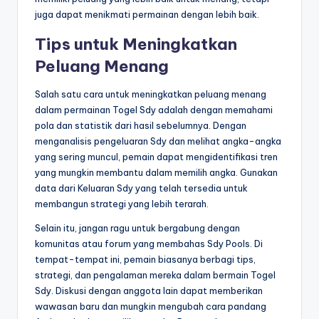
juga dapat menikmati permainan dengan lebih baik.
Tips untuk Meningkatkan
Peluang Menang
Salah satu cara untuk meningkatkan peluang menang
dalam permainan Togel Sdy adalah dengan memahami
pola dan statistik dari hasil sebelumnya. Dengan
menganalisis pengeluaran Sdy dan melihat angka-angka
yang sering muncul, pemain dapat mengidentifikasi tren
yang mungkin membantu dalam memilih angka. Gunakan
data dari Keluaran Sdy yang telah tersedia untuk
membangun strategi yang lebih terarah.
Selain itu, jangan ragu untuk bergabung dengan
komunitas atau forum yang membahas Sdy Pools. Di
tempat-tempat ini, pemain biasanya berbagi tips,
strategi, dan pengalaman mereka dalam bermain Togel
Sdy. Diskusi dengan anggota lain dapat memberikan
wawasan baru dan mungkin mengubah cara pandang