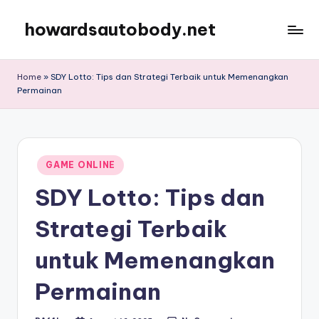
howardsautobody.net
Skip
to
content
Home
»
SDY Lotto: Tips dan Strategi Terbaik untuk Memenangkan
Permainan
Posted
GAME ONLINE
in
SDY Lotto: Tips dan
Strategi Terbaik
untuk Memenangkan
Permainan