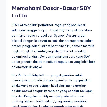
Memahami Dasar-Dasar SDY
Lotto
SDY Lotto adalah permainan togel yang populer di
kalangan penggemar judi. Togel Sdy merupakan sistem
permainan yang berasal dari Sydney, Australia, dan
dikenal dengan keakuratan hasil dan transparansi dalam
proses pengundian. Dalam permainan ini, pemain memilih
angka-angka tertentu yang diharapkan akan keluar
dalam hasil undian. Dengan memahami cara kerja SDY
Lotto, pemain dapat membuat keputusan yang lebih baik
dalam memilih angka.
Sdy Pools adalah platform yang digunakan untuk
menampung taruhan dari para pemain. Setiap pemilih
angka yang sesuai dengan hasil akan mendapatkan
hadiah sesuai dengan ketentuan yang berlaku. Keluaran
Sdy dan Pengeluaran Sdy merujuk pada informasi
penting tentang hasil undian, yang sering diperbarui
untuk memberikan kejelasan kepada para pemain.