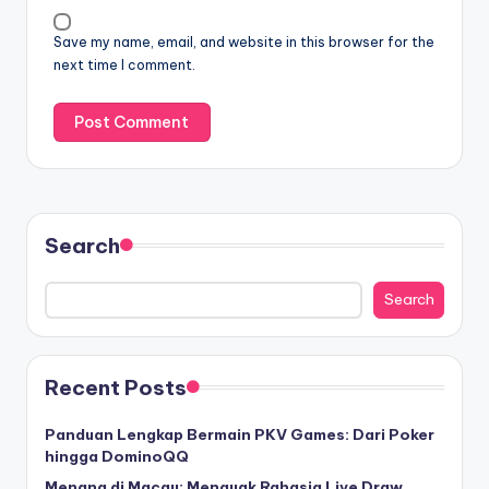
Save my name, email, and website in this browser for the
next time I comment.
Search
Search
Recent Posts
Panduan Lengkap Bermain PKV Games: Dari Poker
hingga DominoQQ
Menang di Macau: Menguak Rahasia Live Draw