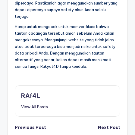
dipercaya. Pastikanlah agar menggunakan sumber yang
dapat dipercaya supaya safety akun Anda selalu
terjaga.
Harap untuk mengecek untuk memverifikasi bahwa
tautan cadangan tersebut aman sebelum Anda kalian
mengaksesnya. Mengunjungi website yang tidak jelas
atau tidak terpercaya bisa menjadi risiko untuk safety
data pribadi Anda. Dengan menggunakan tautan
alternatif yang benar, kalian dapat masih menikmati
semua fungsi Rakyat4D tanpa kendala.
RAf4L
View All Posts
Post
Previous Post
Next Post