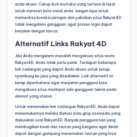
anda akses. Cukup ikuti instruksi yang tertera di layar
untuk mereset kata sandi anda. Jangan lupa untuk
memeriksa koneksi jaringan dan yakinkan situs Rakyat4D
tidak mengalami gangguan, agar proses login dapat
berjalan dengan lancar.
Alternatif Links Rakyat 4D
Jika Anda mengalami masalah mengakses situs resmi
Rakyat4D, Anda tidak perlu panik. Terdapat beberapa
link cadangan yang dapat Anda akses untuk tetap
nyambung ke jasa yang disediakan. Link alternatif ini
kerap diperbaharui agar menjamin pengguna bisa
mengakses situs meskipun ada gangguan teknis pada
alamat yang utama.
Untuk menemukan link cadangan Rakyat4D, Anda dapat
menemukannya melalui diskusi atau grup sosmedia yang
diskusikan soal Rakyat4D. Banyak pengguna lain yang
membagikan kisah dan tautan yang berguna agar Anda
dapat dengan gampang menemukan tautan yang bisa