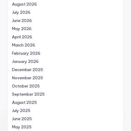
August 2026
July 2026
June 2026
May 2026
April 2026
March 2026
February 2026
January 2026
December 2025
November 2025
October 2025
September 2025
August 2025
July 2025
June 2025
May 2025