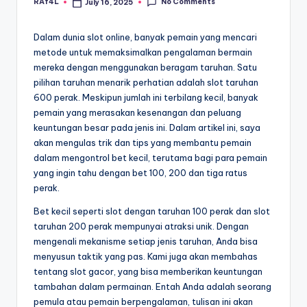
No Comments
RAf4L
July 16, 2025
Posted
by
Dalam dunia slot online, banyak pemain yang mencari
metode untuk memaksimalkan pengalaman bermain
mereka dengan menggunakan beragam taruhan. Satu
pilihan taruhan menarik perhatian adalah slot taruhan
600 perak. Meskipun jumlah ini terbilang kecil, banyak
pemain yang merasakan kesenangan dan peluang
keuntungan besar pada jenis ini. Dalam artikel ini, saya
akan mengulas trik dan tips yang membantu pemain
dalam mengontrol bet kecil, terutama bagi para pemain
yang ingin tahu dengan bet 100, 200 dan tiga ratus
perak.
Bet kecil seperti slot dengan taruhan 100 perak dan slot
taruhan 200 perak mempunyai atraksi unik. Dengan
mengenali mekanisme setiap jenis taruhan, Anda bisa
menyusun taktik yang pas. Kami juga akan membahas
tentang slot gacor, yang bisa memberikan keuntungan
tambahan dalam permainan. Entah Anda adalah seorang
pemula atau pemain berpengalaman, tulisan ini akan