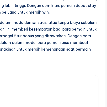
g lebih tinggi. Dengan demikian, pemain dapat stay
peluang untuk meraih win.
n dalam mode demonstrasi atau tanpa biaya sebelum
n. Ini memberi kesempatan bagi para pemain untuk
rbagai fitur bonus yang ditawarkan. Dengan cara
ih dalam dalam mode, para pemain bisa membuat
mungkinan untuk meraih kemenangan saat bermain