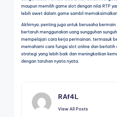
maupun memilih game slot dengan nilai RTP yan
lebih awet dalam game sambil memaksimalkan 
Akhirnya, penting juga untuk berusaha bermai
bertaruh menggunakan uang sungguhan sunguha
mempelajari cara kerja permainan, termasuk be
memahami cara fungsi slot online dan berlat
strategi yang lebih baik dan meningkatkan ke
dengan taruhan nyata nyata.
RAf4L
View All Posts