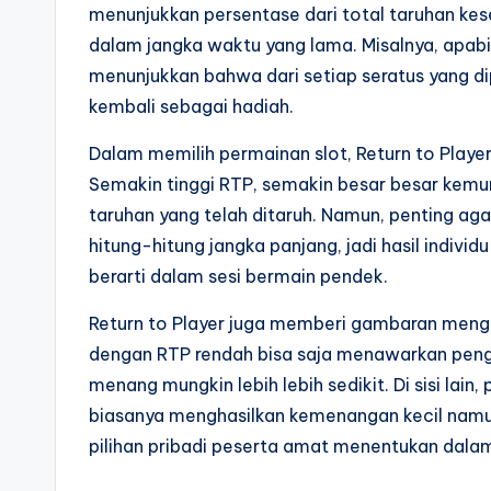
menunjukkan persentase dari total taruhan ke
dalam jangka waktu yang lama. Misalnya, apabi
menunjukkan bahwa dari setiap seratus yang dip
kembali sebagai hadiah.
Dalam memilih permainan slot, Return to Player
Semakin tinggi RTP, semakin besar besar kemu
taruhan yang telah ditaruh. Namun, penting aga
hitung-hitung jangka panjang, jadi hasil indivi
berarti dalam sesi bermain pendek.
Return to Player juga memberi gambaran meng
dengan RTP rendah bisa saja menawarkan pengh
menang mungkin lebih lebih sedikit. Di sisi lain
biasanya menghasilkan kemenangan kecil namun
pilihan pribadi peserta amat menentukan dala