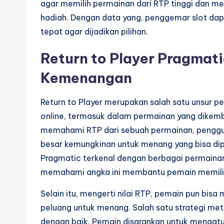
agar memilih permainan dari RTP tinggi dan
hadiah. Dengan data yang, penggemar slot dap
tepat agar dijadikan pilihan.
Return to Player Pragmat
Kemenangan
Return to Player merupakan salah satu unsur pen
online, termasuk dalam permainan yang dike
memahami RTP dari sebuah permainan, pengg
besar kemungkinan untuk menang yang bisa di
Pragmatic terkenal dengan berbagai permainan
memahami angka ini membantu pemain memili
Selain itu, mengerti nilai RTP, pemain pun bi
peluang untuk menang. Salah satu strategi met
dengan baik. Pemain disarankan untuk mengatur