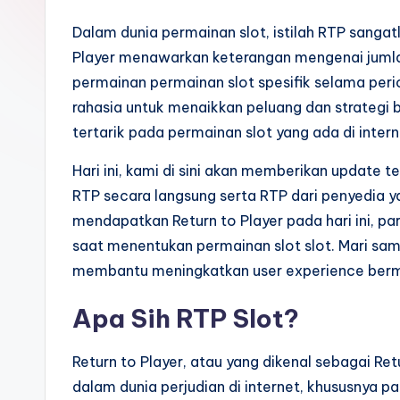
Dalam dunia permainan slot, istilah RTP sanga
Player menawarkan keterangan mengenai jumlah
permainan permainan slot spesifik selama pe
rahasia untuk menaikkan peluang dan strategi 
tertarik pada permainan slot yang ada di intern
Hari ini, kami di sini akan memberikan update 
RTP secara langsung serta RTP dari penyedia y
mendapatkan Return to Player pada hari ini, par
saat menentukan permainan slot slot. Mari sa
membantu meningkatkan user experience berm
Apa Sih RTP Slot?
Return to Player, atau yang dikenal sebagai Ret
dalam dunia perjudian di internet, khususnya 