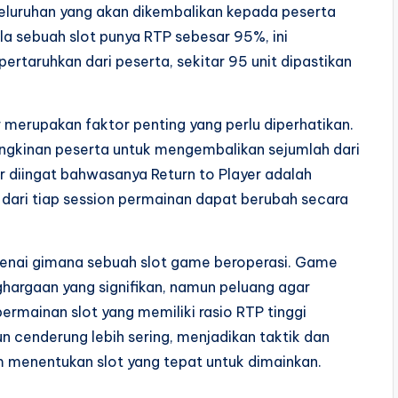
seluruhan yang akan dikembalikan kepada peserta
la sebuah slot punya RTP sebesar 95%, ini
ertaruhkan dari peserta, sekitar 95 unit dipastikan
 merupakan faktor penting yang perlu diperhatikan.
ngkinan peserta untuk mengembalikan sejumlah dari
r diingat bahwasanya Return to Player adalah
du dari tiap session permainan dapat berubah secara
enai gimana sebuah slot game beroperasi. Game
argaan yang signifikan, namun peluang agar
, permainan slot yang memiliki rasio RTP tinggi
 cenderung lebih sering, menjadikan taktik dan
m menentukan slot yang tepat untuk dimainkan.