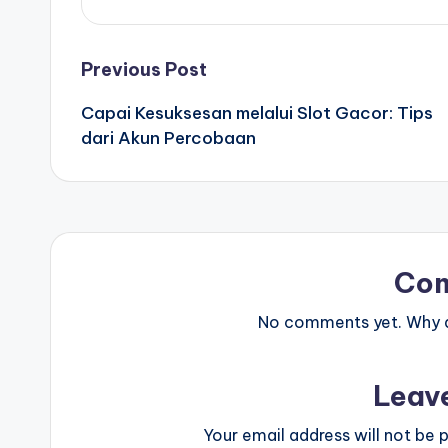
Post
Previous Post
Capai Kesuksesan melalui Slot Gacor: Tips
navigation
dari Akun Percobaan
Co
No comments yet. Why do
Leav
Your email address will not be p