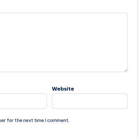
Website
ser for the next time I comment.