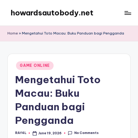
howardsautobody.net
Skip
to
content
Home
»
Mengetahui Toto Macau: Buku Panduan bagi Pengganda
Posted
GAME ONLINE
in
Mengetahui Toto
Macau: Buku
Panduan bagi
Pengganda
No Comments
RAf4L
June 19, 2026
Posted