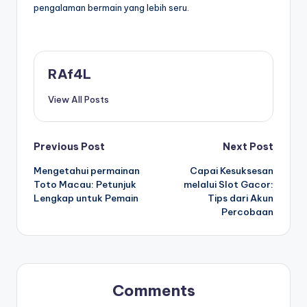
pengalaman bermain yang lebih seru.
RAf4L
View All Posts
Post
Previous Post
Next Post
Mengetahui permainan
Capai Kesuksesan
navigation
Toto Macau: Petunjuk
melalui Slot Gacor:
Lengkap untuk Pemain
Tips dari Akun
Percobaan
Comments