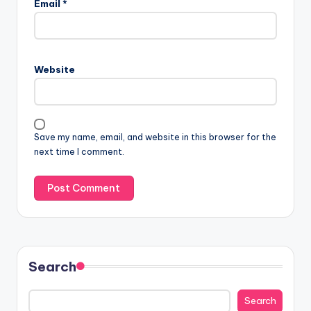
Email
*
Website
Save my name, email, and website in this browser for the
next time I comment.
Search
Search