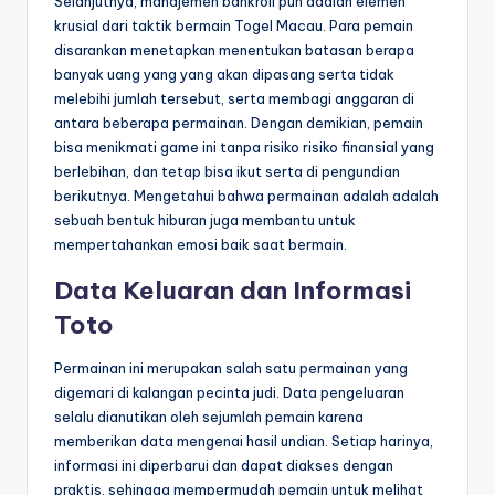
Selanjutnya, manajemen bankroll pun adalah elemen
krusial dari taktik bermain Togel Macau. Para pemain
disarankan menetapkan menentukan batasan berapa
banyak uang yang yang akan dipasang serta tidak
melebihi jumlah tersebut, serta membagi anggaran di
antara beberapa permainan. Dengan demikian, pemain
bisa menikmati game ini tanpa risiko risiko finansial yang
berlebihan, dan tetap bisa ikut serta di pengundian
berikutnya. Mengetahui bahwa permainan adalah adalah
sebuah bentuk hiburan juga membantu untuk
mempertahankan emosi baik saat bermain.
Data Keluaran dan Informasi
Toto
Permainan ini merupakan salah satu permainan yang
digemari di kalangan pecinta judi. Data pengeluaran
selalu dianutikan oleh sejumlah pemain karena
memberikan data mengenai hasil undian. Setiap harinya,
informasi ini diperbarui dan dapat diakses dengan
praktis, sehingga mempermudah pemain untuk melihat