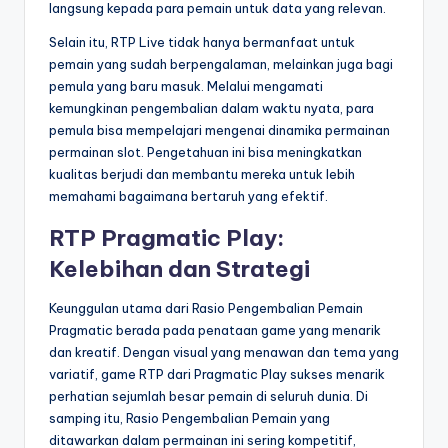
langsung kepada para pemain untuk data yang relevan.
Selain itu, RTP Live tidak hanya bermanfaat untuk
pemain yang sudah berpengalaman, melainkan juga bagi
pemula yang baru masuk. Melalui mengamati
kemungkinan pengembalian dalam waktu nyata, para
pemula bisa mempelajari mengenai dinamika permainan
permainan slot. Pengetahuan ini bisa meningkatkan
kualitas berjudi dan membantu mereka untuk lebih
memahami bagaimana bertaruh yang efektif.
RTP Pragmatic Play:
Kelebihan dan Strategi
Keunggulan utama dari Rasio Pengembalian Pemain
Pragmatic berada pada penataan game yang menarik
dan kreatif. Dengan visual yang menawan dan tema yang
variatif, game RTP dari Pragmatic Play sukses menarik
perhatian sejumlah besar pemain di seluruh dunia. Di
samping itu, Rasio Pengembalian Pemain yang
ditawarkan dalam permainan ini sering kompetitif,