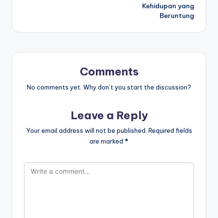
Kehidupan yang
Beruntung
Comments
No comments yet. Why don’t you start the discussion?
Leave a Reply
Your email address will not be published.
Required fields
are marked
*