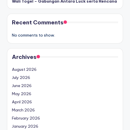
Wali Togel – Gabungan Antara Luck serta Rencana
Recent Comments
No comments to show.
Archives
August 2026
July 2026
June 2026
May 2026
April 2026
March 2026
February 2026
January 2026