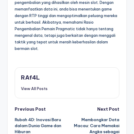
pengembalian yang dihasilkan oleh mesin slot. Dengan
memanfaatkan data ini, anda bisa menentukan game
dengan RTP tinggi dan mengoptimalkan peluang mereka
untuk berhasil. Akibatnya, memahami Rasio
Pengembalian Pemain Pragmatic tidak hanya tentang
mengenal data, tetapi juga berkaitan dengan menggali
taktik yang tepat untuk meraih keberhasilan dalam
bermain slot.
RAf4L
View All Posts
Post
Previous Post
Next Post
Rubah 4D: Inovasi Baru
Membongkar Data
navigation
dalam Dunia Game dan
Macau: Cara Memakai
Hiburan
Angka sebagai