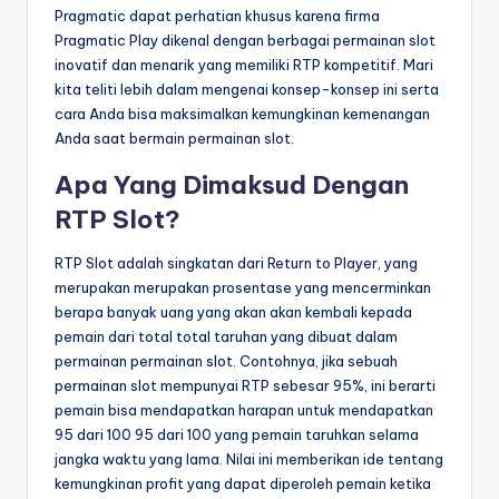
Pragmatic dapat perhatian khusus karena firma
Pragmatic Play dikenal dengan berbagai permainan slot
inovatif dan menarik yang memiliki RTP kompetitif. Mari
kita teliti lebih dalam mengenai konsep-konsep ini serta
cara Anda bisa maksimalkan kemungkinan kemenangan
Anda saat bermain permainan slot.
Apa Yang Dimaksud Dengan
RTP Slot?
RTP Slot adalah singkatan dari Return to Player, yang
merupakan merupakan prosentase yang mencerminkan
berapa banyak uang yang akan akan kembali kepada
pemain dari total total taruhan yang dibuat dalam
permainan permainan slot. Contohnya, jika sebuah
permainan slot mempunyai RTP sebesar 95%, ini berarti
pemain bisa mendapatkan harapan untuk mendapatkan
95 dari 100 95 dari 100 yang pemain taruhkan selama
jangka waktu yang lama. Nilai ini memberikan ide tentang
kemungkinan profit yang dapat diperoleh pemain ketika