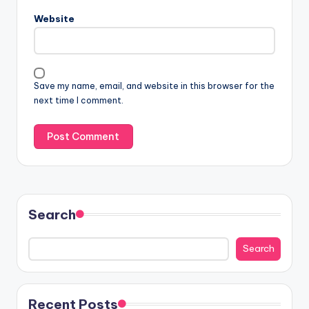
Website
Save my name, email, and website in this browser for the
next time I comment.
Search
Search
Recent Posts