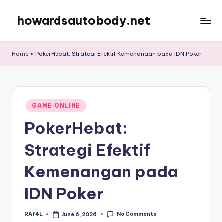
howardsautobody.net
Skip
to
content
Home
»
PokerHebat: Strategi Efektif Kemenangan pada IDN Poker
Posted
GAME ONLINE
in
PokerHebat:
Strategi Efektif
Kemenangan pada
IDN Poker
No Comments
RAf4L
June 6, 2026
Posted