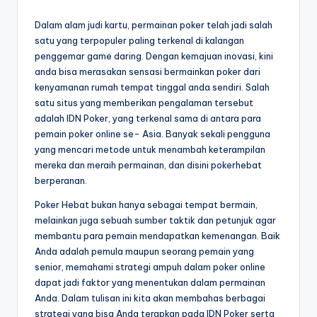
by
Dalam alam judi kartu, permainan poker telah jadi salah
satu yang terpopuler paling terkenal di kalangan
penggemar game daring. Dengan kemajuan inovasi, kini
anda bisa merasakan sensasi bermainkan poker dari
kenyamanan rumah tempat tinggal anda sendiri. Salah
satu situs yang memberikan pengalaman tersebut
adalah IDN Poker, yang terkenal sama di antara para
pemain poker online se- Asia. Banyak sekali pengguna
yang mencari metode untuk menambah keterampilan
mereka dan meraih permainan, dan disini pokerhebat
berperanan.
Poker Hebat bukan hanya sebagai tempat bermain,
melainkan juga sebuah sumber taktik dan petunjuk agar
membantu para pemain mendapatkan kemenangan. Baik
Anda adalah pemula maupun seorang pemain yang
senior, memahami strategi ampuh dalam poker online
dapat jadi faktor yang menentukan dalam permainan
Anda. Dalam tulisan ini kita akan membahas berbagai
strategi yang bisa Anda terapkan pada IDN Poker serta