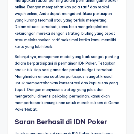
merupakan faktor penting dalam permainan game poker
online. Dengan memperhatikan pola tarif dan reaksi
wajah online, Anda dapat mengidentifikasi partisipan
yang kurang terampil atau yang terlalu menyerang.
Dalam situasi tersebut, kamu bisa mengeksploitasi
kekurangan mereka dengan strategi blufing yang tepat
atau melaksanakan tarif maksimal ketika kamu memiliki
kartu yang lebih baik.
Selanjutnya, manajemen modal yang baik sangat penting
dalam berpartisipasi di permainan IDN Poker. Tetapkan
had untuk tiap sesi game dan patuhi budget tersebut.
Menghindari emosi saat berpartisipasi sangat krusial
untuk mempertahankan konsentrasi dan keputusan yang
tepat. Dengan menyusun strategi yang jelas dan
mengetahui dimensi psikologi permainan, kamu akan
memperbesar kemungkinan untuk meraih sukses di Game
PokerHebat.
Saran Berhasil di IDN Poker
Untuk mencapai kesuksesan di IDN Poker, krusial agar