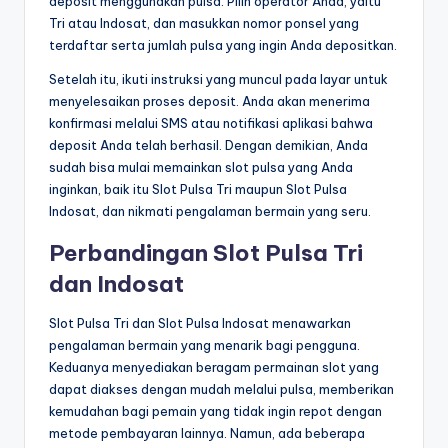
deposit menggunakan pulsa. Pilih operator Anda, yaitu
Tri atau Indosat, dan masukkan nomor ponsel yang
terdaftar serta jumlah pulsa yang ingin Anda depositkan.
Setelah itu, ikuti instruksi yang muncul pada layar untuk
menyelesaikan proses deposit. Anda akan menerima
konfirmasi melalui SMS atau notifikasi aplikasi bahwa
deposit Anda telah berhasil. Dengan demikian, Anda
sudah bisa mulai memainkan slot pulsa yang Anda
inginkan, baik itu Slot Pulsa Tri maupun Slot Pulsa
Indosat, dan nikmati pengalaman bermain yang seru.
Perbandingan Slot Pulsa Tri
dan Indosat
Slot Pulsa Tri dan Slot Pulsa Indosat menawarkan
pengalaman bermain yang menarik bagi pengguna.
Keduanya menyediakan beragam permainan slot yang
dapat diakses dengan mudah melalui pulsa, memberikan
kemudahan bagi pemain yang tidak ingin repot dengan
metode pembayaran lainnya. Namun, ada beberapa