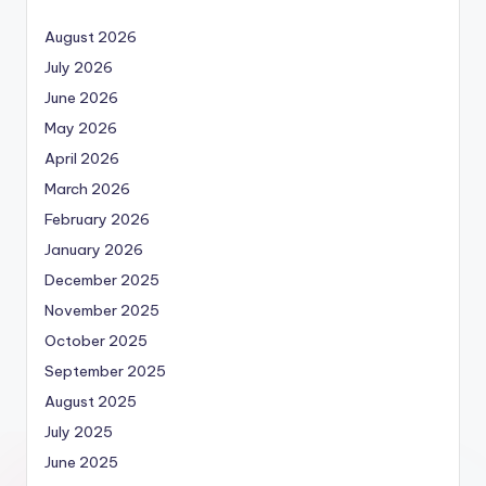
August 2026
July 2026
June 2026
May 2026
April 2026
March 2026
February 2026
January 2026
December 2025
November 2025
October 2025
September 2025
August 2025
July 2025
June 2025