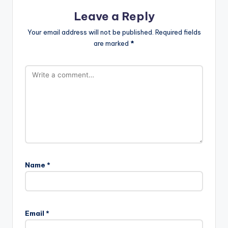
Leave a Reply
Your email address will not be published.
Required fields
are marked
*
Name
*
Email
*