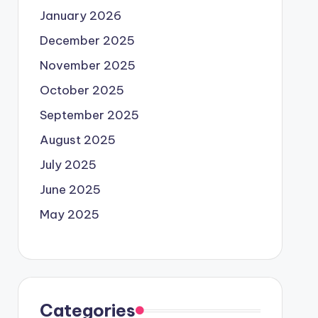
January 2026
December 2025
November 2025
October 2025
September 2025
August 2025
July 2025
June 2025
May 2025
Categories