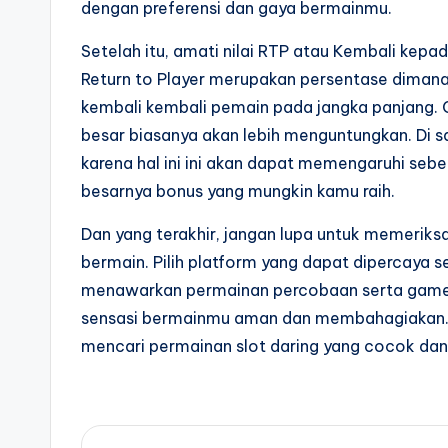
dengan preferensi dan gaya bermainmu.
Setelah itu, amati nilai RTP atau Kembali kepa
Return to Player merupakan persentase diman
kembali kembali pemain pada jangka panjang. Co
besar biasanya akan lebih menguntungkan. Di sam
karena hal ini ini akan dapat memengaruhi s
besarnya bonus yang mungkin kamu raih.
Dan yang terakhir, jangan lupa untuk memeriksa
bermain. Pilih platform yang dapat dipercaya 
menawarkan permainan percobaan serta game 
sensasi bermainmu aman dan membahagiakan. 
mencari permainan slot daring yang cocok da