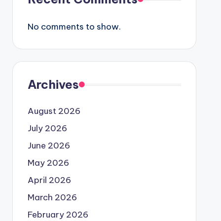
No comments to show.
Archives
August 2026
July 2026
June 2026
May 2026
April 2026
March 2026
February 2026