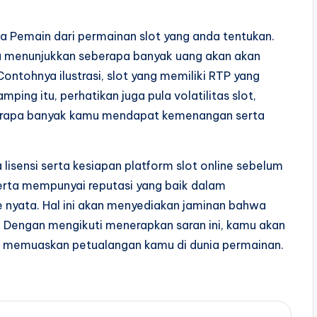
da Pemain dari permainan slot yang anda tentukan.
a menunjukkan seberapa banyak uang akan akan
ntohnya ilustrasi, slot yang memiliki RTP yang
ping itu, perhatikan juga pula volatilitas slot,
eberapa banyak kamu mendapat kemenangan serta
 lisensi serta kesiapan platform slot online sebelum
serta mempunyai reputasi yang baik dalam
nyata. Hal ini akan menyediakan jaminan bahwa
Dengan mengikuti menerapkan saran ini, kamu akan
n memuaskan petualangan kamu di dunia permainan.