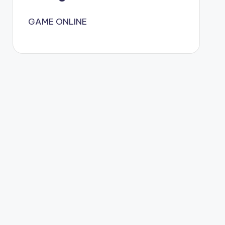
GAME ONLINE