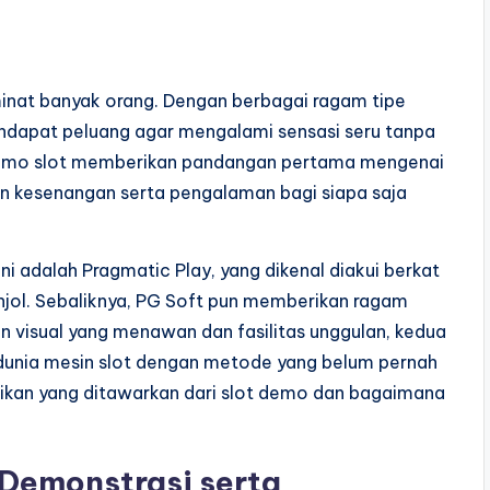
minat banyak orang. Dengan berbagai ragam tipe
ndapat peluang agar mengalami sensasi seru tanpa
Demo slot memberikan pandangan pertama mengenai
n kesenangan serta pengalaman bagi siapa saja
i adalah Pragmatic Play, yang dikenal diakui berkat
njol. Sebaliknya, PG Soft pun memberikan ragam
visual yang menawan dan fasilitas unggulan, kedua
dunia mesin slot dengan metode yang belum pernah
unikan yang ditawarkan dari slot demo dan bagaimana
Demonstrasi serta