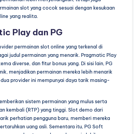
mainan slot yang cocok sesuai dengan kesukaan
ne yang realita.
tic Play dan PG
ider permainan slot online yang terkenal di
ai judul permainan yang menarik. Pragmatic Play
ma diverse, dan fitur bonus yang. Di sisi lain, PG
 unik, menjadikan permainan mereka lebih menarik
dua provider ini mempunyai daya tarik masing-
emberikan sistem permainan yang mulus serta
an kembali (RTP) yang tinggi. Slot demo dari
enarik perhatian pengguna baru, memberi mereka
aruhkan uang asli. Sementara itu, PG Soft