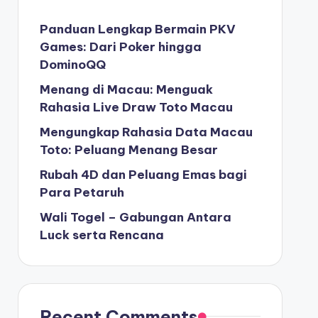
Panduan Lengkap Bermain PKV
Games: Dari Poker hingga
DominoQQ
Menang di Macau: Menguak
Rahasia Live Draw Toto Macau
Mengungkap Rahasia Data Macau
Toto: Peluang Menang Besar
Rubah 4D dan Peluang Emas bagi
Para Petaruh
Wali Togel – Gabungan Antara
Luck serta Rencana
Recent Comments