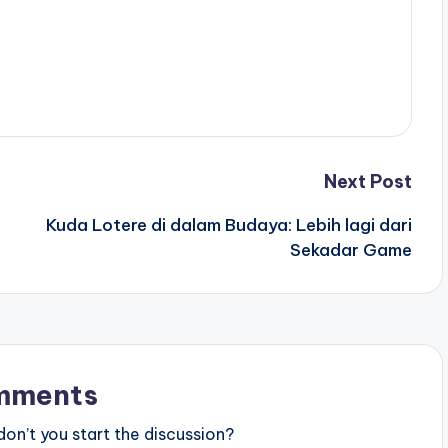
Next Post
Kuda Lotere di dalam Budaya: Lebih lagi dari
Sekadar Game
mments
n’t you start the discussion?