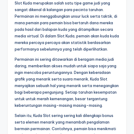
Slot Kuda merupakan salah satu tipe game judi yang
sangat dikenal di kalangan para pecinta taruhan.
Permainan ini menggabungkan unsur luck serta taktik, di
mana pemain para pemain bisa bertaruh dana mereka
pada hasil dari balapan kuda yang ditampilkan secara
media virtual. Di dalam Slot Kuda, pemain akan kuda kuda
mereka percaya percaya akan statistik berdasarkan
performanya sebelumnya yang telah diperlihatkan.
Permainan ini sering ditawarkan di beragam media judi
daring, memberikan akses mudah untuk siapa saja yang
ingin mencoba peruntungannya. Dengan keberadaan
grafik yang menarik serta suara menarik, Kuda Slot
menyajikan sebuah hal yang menarik serta menegangkan
bagi beberapa pengunjung. Setiap taruhan kesempatan
untuk untuk meraih kemenangan, besar tergantung
keberuntungan masing-masing masing-masing.
Selain itu, Kuda Slot sering sering kali dilengkapi bonus
serta elemen menarik yang menambah pengalaman
bermain permainan. Contohnya, pemain bisa menikmati