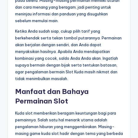
pada selera. Masing-masing permainan memiliki aturan
dan cara menang yang beragam, jadi penting untuk
meninjau informasi dan panduan yang disuguhkan
sebelum memulai main.
Ketika Anda sudah siap, cukup pilih tarif yang
berkehendak serta tekan tombol putarannya. Permainan
akan berjalan dengan sendiri, dan Anda dapat
menyaksikan hasilnya. Apabila Anda mendapatkan
kombinasi yang cocok, saldo Anda Anda akan. Ingatlah
supaya bermain dengan bijak serta tentukan batasan,
agar pengalaman bermain Slot Kuda masih nikmat dan
tidak menimbulkan masalah.
Manfaat dan Bahaya
Permainan Slot
Kuda slot memberikan beragam keuntungan bagi para
pemainnya. Salah satu hal menarik utama adalah
pengalaman hiburan yang menggembirakan. Masing-
masing game kuda slot hadir dengan tema yang berbeda