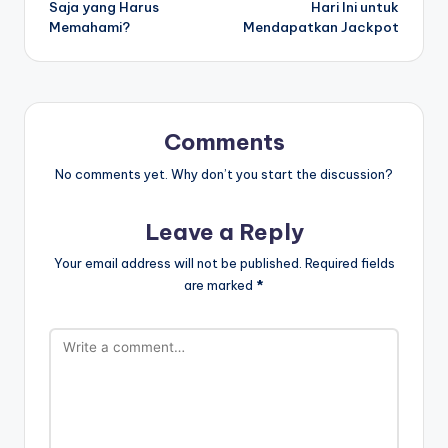
Saja yang Harus
Hari Ini untuk
Memahami?
Mendapatkan Jackpot
Comments
No comments yet. Why don’t you start the discussion?
Leave a Reply
Your email address will not be published.
Required fields
are marked
*