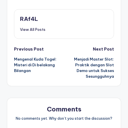
RAf4L
View All Posts
Post
Previous Post
Next Post
Mengenal Kuda Togel:
Menjadi Master Slot:
navigation
Misteri di Di belakang
Praktik dengan Slot
Bilangan
Demo untuk Sukses
Sesungguhnya
Comments
No comments yet. Why don’t you start the discussion?