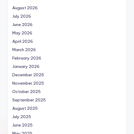
August 2026
July 2026
June 2026
May 2026
April 2026
March 2026
February 2026
January 2026
December 2025
November 2025
October 2025
September 2025
August 2025
July 2025
June 2025
May 2025