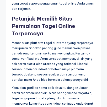
yang tepat supaya pengalaman togel online Anda aman
dan terjamin.
Petunjuk Memilih Situs
Permainan Togel Online
Terpercaya
Menentukan platform togel di internet yang terpercaya
merupakan tindakan penting guna memastikan proses
berjudi yang terjamin serta menyenangkan. Pertama-
tama, verifikasi platform tersebut mempunyai izin yang
sah serta diatur oleh otoritas yang terkenal. Lisensi
tersebut menjadi indikator bahwasanya platform
tersebut bekerja sesuai regulasi dan standar yang
berlaku, maka Anda bisa bermain dalam percaya diri.
Kemudian, periksa nama baik situs itu dengan ulasan
serta testimoni user lain. Situs sebagaimana rakyat4d,
togel singapore, togel sydney, dan toto macau
mempunyai komunitas yang hidup, sehingga anda dapat