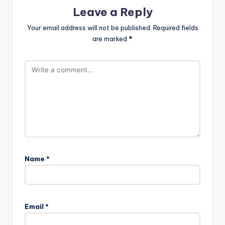
Leave a Reply
Your email address will not be published.
Required fields
are marked
*
Name
*
Email
*