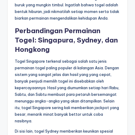
buruk yang mungkin timbul. Ingatlah bahwa togel adalah
bentuk hiburan, jadi nikmatilah setiap momen serta tidak
biarkan permainan mengendalikan kehidupan Anda.
Perbandingan Permainan
Togel: Singapura, Sydney, dan
Hongkong
Togel Singapore terkenal sebagai salah satu jenis
permainan togel paling populer di kalangan Asia. Dengan
sistem yang sangat jelas dan hasil yang yang cepat,
banyak penjudi memilih togel ini disebabkan oleh
kepercayaannya. Hasil yang diumumkan setiap hari Rabu,
Sabtu, dan Sabtu membuat para petaruh bersemangat
menunggu angka-angka yang akan ditampilkan. Selain
itu, togel Singapore sering kali memberikan jackpot yang
besar, menarik minat banyak bettor untuk coba
nasibnya.
Di sisi lain, togel Sydney memberikan keunikan spesial