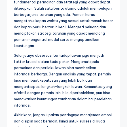
fundamental permainan dan strategi yang dapat dapat
diterapkan. Salah satu berita utama adalah mempelajari
berbagai jenis taruhan yang ada. Pemain harus
mengetahui kapan waktu yang sesuai untuk masuk besar
dan kapan perlu bertaruh kecil. Mengerti peluang dan
menciptakan strategi taruhan yang dapat menolong
pemain mengontrol modal serta mengoptimalkan
keuntungan.
Selanjutnya observasi terhadap lawan juga menjadi
faktor krusial dalam kuda poker. Mengamati pola
permainan dan perilaku lawan bisa memberikan
informasi berharga. Dengan analisis yang tepat, pemain
bisa membuat keputusan yang lebih baik dan
mengantisipasi langkah-langkah lawan. Komunikasi yang
efektif dengan pemain lain, bila diperbolehkan, pun bisa
menawarkan keuntungan tambahan dalam hal perolehan
informasi.
Akhir kata, jangan lupakan pentingnya manajemen emosi
dan disiplin saat bermain. Kunci untuk sukses di kuda