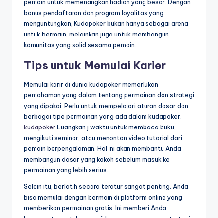
pemain untuk memenangkan hadiah yang besar. Dengan
bonus pendaftaran dan program loyalitas yang
menguntungkan, Kudapoker bukan hanya sebagai arena
untuk bermain, melainkan juga untuk membangun
komunitas yang solid sesama pemain.
Tips untuk Memulai Karier
Memulai karir di dunia kudapoker memerlukan
pemahaman yang dalam tentang permainan dan strategi
yang dipakai. Perlu untuk mempelajari aturan dasar dan
berbagai tipe permainan yang ada dalam kudapoker.
kudapoker
Luangkan j waktu untuk membaca buku,
mengikuti seminar, atau menonton video tutorial dari
pemain berpengalaman. Hal ini akan membantu Anda
membangun dasar yang kokoh sebelum masuk ke
permainan yang lebih serius.
Selain itu, berlatih secara teratur sangat penting. Anda
bisa memulai dengan bermain di platform online yang
memberikan permainan gratis. Ini memberi Anda