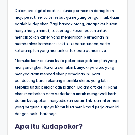
by
Dalam era digital saat ini, dunia permainan daring kian
maju pesat, serta tersebut game yang tengah naik daun
adalah kudapoker. Bagi banyak orang, kudapoker bukan
hanya hanya minat, tetapi juga kesempatan untuk
menciptakan karier yang menjanjikan. Permainan ini
memberikan kombinasi taktik, keberuntungan, serta
keterampilan yang menarik untuk para pemainnya.
Memulai karir di dunia kuda poker bisa jadi langkah yang
menyenangkan. Karena semakin banyaknya situs yang
menyediakan menyediakan permainan ini, para
pendatang baru sekarang memiliki akses yang lebih
terbuka untuk belajar dan latihan. Dalam artikel ini, kami
akan membahas cara sederhana untuk mengawali karir
dalam kudapoker, menyediakan saran, trik, dan informasi
yang berguna supaya Kamu bisa menikmati perjalanan ini
dengan baik-baik saja.
Apa itu Kudapoker?