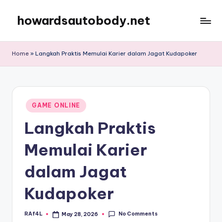
howardsautobody.net
Skip
to
content
Home
»
Langkah Praktis Memulai Karier dalam Jagat Kudapoker
Posted
GAME ONLINE
in
Langkah Praktis
Memulai Karier
dalam Jagat
Kudapoker
No Comments
RAf4L
May 28, 2026
Posted