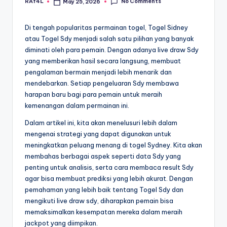
No Comments
RAf4L
May 25, 2026
Posted
by
Di tengah popularitas permainan togel, Togel Sidney
atau Togel Sdy menjadi salah satu pilihan yang banyak
diminati oleh para pemain. Dengan adanya live draw Sdy
yang memberikan hasil secara langsung, membuat
pengalaman bermain menjadi lebih menarik dan
mendebarkan. Setiap pengeluaran Sdy membawa
harapan baru bagi para pemain untuk meraih
kemenangan dalam permainan ini.
Dalam artikel ini, kita akan menelusuri lebih dalam
mengenai strategi yang dapat digunakan untuk
meningkatkan peluang menang di togel Sydney. Kita akan
membahas berbagai aspek seperti data Sdy yang
penting untuk analisis, serta cara membaca result Sdy
agar bisa membuat prediksi yang lebih akurat. Dengan
pemahaman yang lebih baik tentang Togel Sdy dan
mengikuti live draw sdy, diharapkan pemain bisa
memaksimalkan kesempatan mereka dalam meraih
jackpot yang diimpikan.