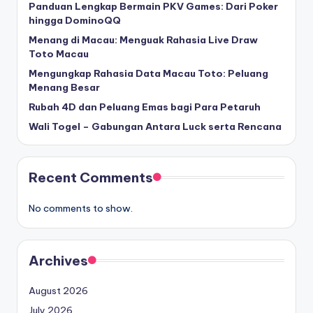
Panduan Lengkap Bermain PKV Games: Dari Poker
hingga DominoQQ
Menang di Macau: Menguak Rahasia Live Draw
Toto Macau
Mengungkap Rahasia Data Macau Toto: Peluang
Menang Besar
Rubah 4D dan Peluang Emas bagi Para Petaruh
Wali Togel – Gabungan Antara Luck serta Rencana
Recent Comments
No comments to show.
Archives
August 2026
July 2026