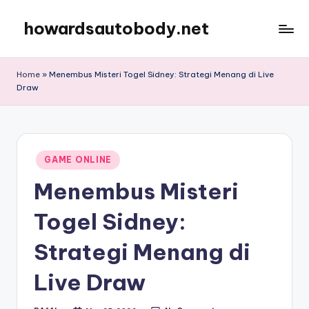
howardsautobody.net
Skip
to
content
Home
»
Menembus Misteri Togel Sidney: Strategi Menang di Live
Draw
Posted
GAME ONLINE
in
Menembus Misteri
Togel Sidney:
Strategi Menang di
Live Draw