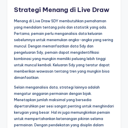
Strategi Menang di Live Draw
Menang di Live Draw SDY membutuhkan pemahaman
yang mendalam tentang pola dan statistik yang ada.
Pertama, pemain perlu menganalisis data keluaran
sebelumnya untuk menemukan angka-angka yang sering
muncul. Dengan memanfaatkan data Sdy dan
pengeluaran Sdy, pemain dapat mengidentifikasi
kombinasi yang mungkin memiliki peluang lebih tinggi
untuk muncul kembali. Keluaran Sdy yang teratur dapat
memberikan wawasan tentang tren yang mungkin bisa
dimanfaatkan.
Selain menganalisis data, strategi lainnya adalah
mengatur anggaran permainan dengan bijak.
Menetapkan jumlah maksimal yang bersedia
dipertaruhkan per sesi sangat penting untuk menghindari
kerugian yang besar. Hal ini juga memungkinkan pemain
untuk mempertahankan ketenangan pikiran selama
permainan. Dengan pendekatan yang disiplin dalam