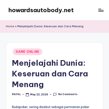
howardsautobody.net
Skip
to
content
Home
»
Menjelajahi Dunia: Keseruan dan Cara Menang
Posted
GAME ONLINE
in
Menjelajahi Dunia:
Keseruan dan Cara
Menang
No Comments
RAf4L
May 22, 2026
Posted
by
Kudapoker, sering disebut sebagai permainan poker