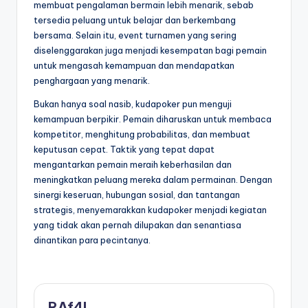
membuat pengalaman bermain lebih menarik, sebab
tersedia peluang untuk belajar dan berkembang
bersama. Selain itu, event turnamen yang sering
diselenggarakan juga menjadi kesempatan bagi pemain
untuk mengasah kemampuan dan mendapatkan
penghargaan yang menarik.
Bukan hanya soal nasib, kudapoker pun menguji
kemampuan berpikir. Pemain diharuskan untuk membaca
kompetitor, menghitung probabilitas, dan membuat
keputusan cepat. Taktik yang tepat dapat
mengantarkan pemain meraih keberhasilan dan
meningkatkan peluang mereka dalam permainan. Dengan
sinergi keseruan, hubungan sosial, dan tantangan
strategis, menyemarakkan kudapoker menjadi kegiatan
yang tidak akan pernah dilupakan dan senantiasa
dinantikan para pecintanya.
RAf4L