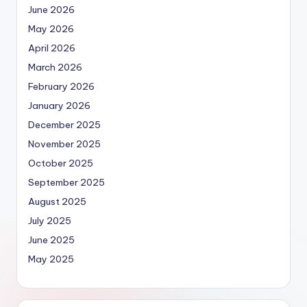
June 2026
May 2026
April 2026
March 2026
February 2026
January 2026
December 2025
November 2025
October 2025
September 2025
August 2025
July 2025
June 2025
May 2025