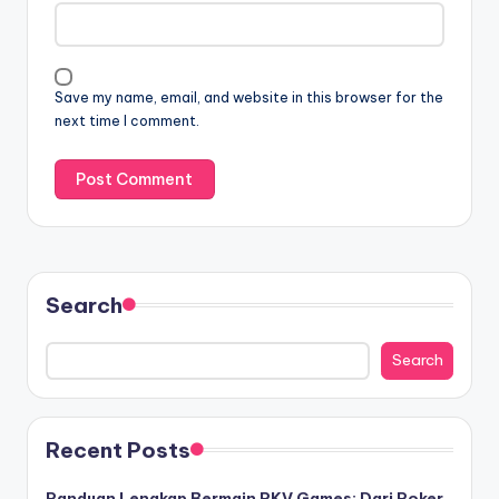
Save my name, email, and website in this browser for the
next time I comment.
Search
Search
Recent Posts
Panduan Lengkap Bermain PKV Games: Dari Poker