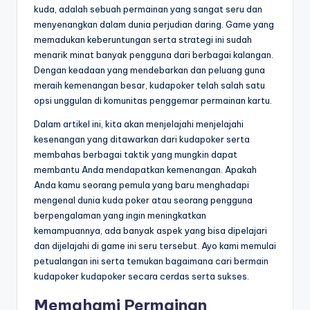
kuda, adalah sebuah permainan yang sangat seru dan
menyenangkan dalam dunia perjudian daring. Game yang
memadukan keberuntungan serta strategi ini sudah
menarik minat banyak pengguna dari berbagai kalangan.
Dengan keadaan yang mendebarkan dan peluang guna
meraih kemenangan besar, kudapoker telah salah satu
opsi unggulan di komunitas penggemar permainan kartu.
Dalam artikel ini, kita akan menjelajahi menjelajahi
kesenangan yang ditawarkan dari kudapoker serta
membahas berbagai taktik yang mungkin dapat
membantu Anda mendapatkan kemenangan. Apakah
Anda kamu seorang pemula yang baru menghadapi
mengenal dunia kuda poker atau seorang pengguna
berpengalaman yang ingin meningkatkan
kemampuannya, ada banyak aspek yang bisa dipelajari
dan dijelajahi di game ini seru tersebut. Ayo kami memulai
petualangan ini serta temukan bagaimana cari bermain
kudapoker kudapoker secara cerdas serta sukses.
Memahami Permainan