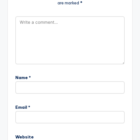
are marked
*
Name
*
Email
*
Website