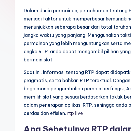
Dalam dunia permainan, pemahaman tentang P
menjadi faktor untuk memperbesar kemungkina
menunjukkan seberapa besar dari total taruha
jangka waktu yang panjang. Menggunakan takt
permainan yang lebih menguntungkan serta men
angka RTP, anda dapat mengambil pilihan yang l
bermain slot.
Saat ini, informasi tentang RTP dapat didapat
pragmatis, serta bahkan RTP teraktual. Denga
bagaimana pengembalian pemain berfungsi, An
memilih slot yang sesuai berdasarkan taktik ber
dalam penerapan aplikasi RTP, sehingga anda 
cerdas dan efisien.
rtp live
Apa Sebetulnya RTP dala