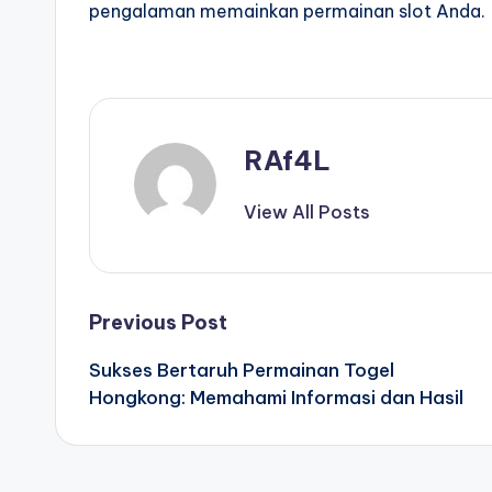
pengalaman memainkan permainan slot Anda.
RAf4L
View All Posts
Post
Previous Post
Sukses Bertaruh Permainan Togel
navigation
Hongkong: Memahami Informasi dan Hasil