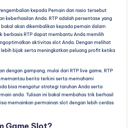
engembalian kepada Pemain dan rasio tersebut
n keberhasilan Anda. RTP adalah persentase yang
n bakal akan dikembalikan kepada pemain dalam
ik berbasis RTP dapat membantu Anda memilih
goptimalkan aktivitas slot Anda. Dengan melihat
ebih bijak serta meningkatkan peluang profit ketika
kan dengan gampang, mulai dari RTP live game, RTP
n memantau berita terkini serta memahami
da bisa mengatur strategi taruhan Anda serta
main anda. Tulisan ini bakal membahas trik berhasil
bisa memainkan permainan slot dengan lebih cerdas
m Game Slot?