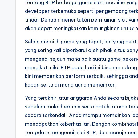
tentang RTP berbagai game slot machine yang
developer terkemuka seperti pengembang terk
tinggi. Dengan menentukan permainan slot yang
akan dapat meningkatkan kemungkinan untuk 
Selain memilih game yang tepat, hal yang penti
yang sering kali diperbarui oleh pihak situs p
mengenai sejauh mana baik suatu game bekerj
mengikuti nilai RTP pada hari ini bisa menolo
kini memberikan perform terbaik, sehingga and
kapan serta di mana guna memainkan.
Yang terakhir, atur anggaran Anda secara bijak
sebelum mulai bermain serta patuhi aturan t
secara terkendali, Anda mampu memainkan leb
mendapatkan keberhasilan. Dengan kombinasi k
terupdate mengenai nilai RTP, dan manajemen