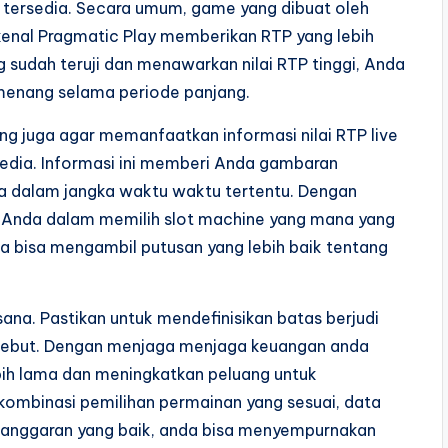
 tersedia. Secara umum, game yang dibuat oleh
enal Pragmatic Play memberikan RTP yang lebih
 sudah teruji dan menawarkan nilai RTP tinggi, Anda
menang selama periode panjang.
ng juga agar memanfaatkan informasi nilai RTP live
enyedia. Informasi ini memberi Anda gambaran
a dalam jangka waktu waktu tertentu. Dengan
ng Anda dalam memilih slot machine yang mana yang
a bisa mengambil putusan yang lebih baik tentang
sana. Pastikan untuk mendefinisikan batas berjudi
ersebut. Dengan menjaga menjaga keuangan anda
ih lama dan meningkatkan peluang untuk
ombinasi pemilihan permainan yang sesuai, data
 anggaran yang baik, anda bisa menyempurnakan