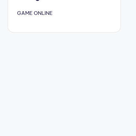
GAME ONLINE