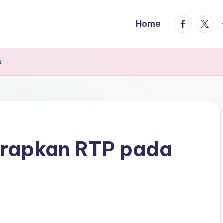
facebook.
twitte
t
Home
a
erapkan RTP pada