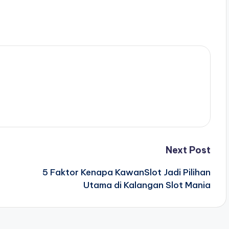
Next Post
5 Faktor Kenapa KawanSlot Jadi Pilihan
Utama di Kalangan Slot Mania