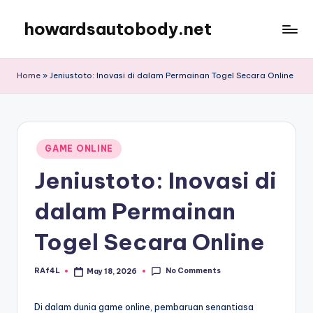
howardsautobody.net
Skip
to
content
Home
»
Jeniustoto: Inovasi di dalam Permainan Togel Secara Online
Posted
GAME ONLINE
in
Jeniustoto: Inovasi di
dalam Permainan
Togel Secara Online
No Comments
RAf4L
May 18, 2026
Posted
by
Di dalam dunia game online, pembaruan senantiasa