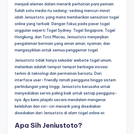
menjadi elemen dalam menarik perhatian para pemain.
Salah satu media itu sedang-sedang mencuri minat
ialah Jeniustoto, yang mana memberikan sensation togel
online yang terbaik. Dengan fokus pada pasar togel
unggulan seperti Togel Sydney, Togel Singapore, Togel
Hongkong, dan Toto Macau, Jeniustoto menjanjikan
pengalaman bermain yang aman aman, nyaman, dan
mengasyikkan untuk semua penggemar togel.
Jeniustoto tidak hanya sekadar website togel umum,
melainkan adalah tempat tempat berbagai inovasi
terkini di teknologi dan permainan bersatu. Dari
interface user-friendly ramah pengguna hingga sistem
perlindungan yang tinggi, Jeniustoto berusaha untuk
menyediakan servis paling baik untuk setiap pengguna-
nya. Ayo kami jelajahi secara mendalam mengenai
kelebihan dan ciri-ciri menarik yang disediakan
disediakan dari Jeniustoto di alam togel online ini.
Apa Sih Jeniustoto?