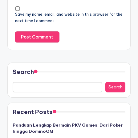
Save my name, email, and website in this browser for the
next time I comment.
Search
Search
Recent Posts
Panduan Lengkap Bermain PKV Games: Dari Poker
hingga DominoQQ