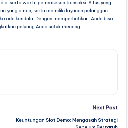
ia, serta waktu pemrosesan transaksi. Situs yang
ran yang aman, serta memiliki layanan pelanggan
ka ada kendala. Dengan memperhatikan, Anda bisa
ngkatkan peluang Anda untuk menang.
Next Post
Keuntungan Slot Demo: Mengasah Strategi
Sebelum Bertaruh