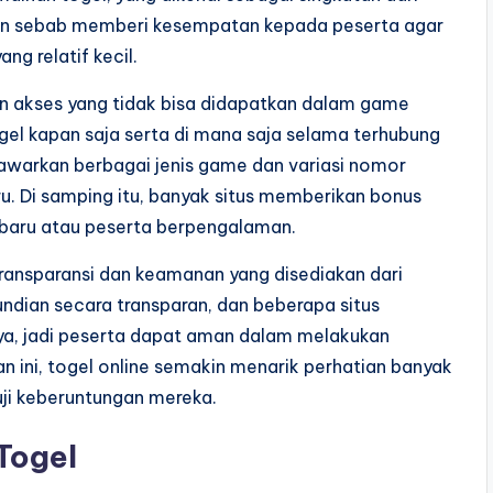
angan sebab memberi kesempatan kepada peserta agar
g relatif kecil.
 akses yang tidak bisa didapatkan dalam game
gel kapan saja serta di mana saja selama terhubung
nawarkan berbagai jenis game dan variasi nomor
u. Di samping itu, banyak situs memberikan bonus
 baru atau peserta berpengalaman.
transparansi dan keamanan yang disediakan dari
 undian secara transparan, dan beberapa situs
a, jadi peserta dapat aman dalam melakukan
ini, togel online semakin menarik perhatian banyak
ji keberuntungan mereka.
Togel