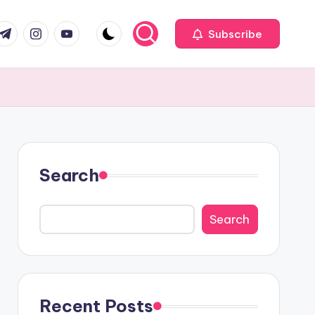
com
r.com
.me
instagram.com
youtube.com
Subscribe
Search
Search
Recent Posts