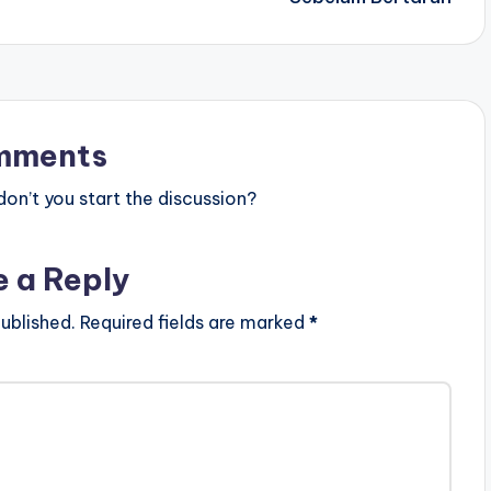
mments
n’t you start the discussion?
e a Reply
ublished.
Required fields are marked
*