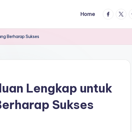
facebook.
twitte
t
Home
ang Berharap Sukses
duan Lengkap untuk
Berharap Sukses