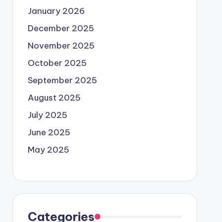
January 2026
December 2025
November 2025
October 2025
September 2025
August 2025
July 2025
June 2025
May 2025
Categories