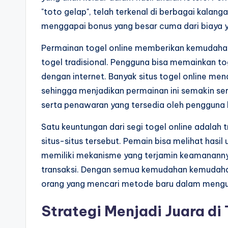
"toto gelap", telah terkenal di berbagai kal
menggapai bonus yang besar cuma dari biaya yan
Permainan togel online memberikan kemudahan
togel tradisional. Pengguna bisa memainkan to
dengan internet. Banyak situs togel online me
sehingga menjadikan permainan ini semakin ser
serta penawaran yang tersedia oleh pengguna
Satu keuntungan dari segi togel online adalah 
situs-situs tersebut. Pemain bisa melihat hasil
memiliki mekanisme yang terjamin keamananny
transaksi. Dengan semua kemudahan kemudahan 
orang yang mencari metode baru dalam mengu
Strategi Menjadi Juara di 