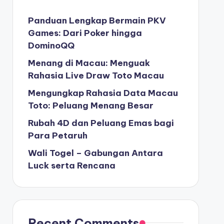
Panduan Lengkap Bermain PKV
Games: Dari Poker hingga
DominoQQ
Menang di Macau: Menguak
Rahasia Live Draw Toto Macau
Mengungkap Rahasia Data Macau
Toto: Peluang Menang Besar
Rubah 4D dan Peluang Emas bagi
Para Petaruh
Wali Togel – Gabungan Antara
Luck serta Rencana
Recent Comments