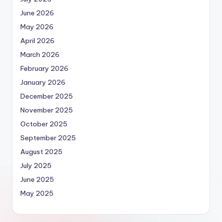
June 2026
May 2026
April 2026
March 2026
February 2026
January 2026
December 2025
November 2025
October 2025
September 2025
August 2025
July 2025
June 2025
May 2025