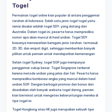
Togel
Permainan togel online kian populer di antara penggemar
taruhan di Indonesia. Salah satu jenis togel togel yaitu
ramai disukai adalah togel SDY, yang datang dari
Australia. Dalam togel ini, peserta harus memprediksi
nomor apa akan muncul di hasil undian. Togel SDY
biasanya menawarkan beragam jenis taruhan, termasuk
2D, 3D, dan empat digit, sehingga memberikan banyak
pilihan untuk pemain untuk mendapatkan kemenangan.
Selain togel Sydney, togel SGP juga mempunyai
penggemar cukup besar. Togel Singapore terkenal
karena metode undian yang jelas dan fair. Peserta harus
memprediksi kombinasi angka yang muncul dalam hasil
undian SGP. Dengan berbagai promosi dan bonus dari
disediakan oleh banyak website togel daring, pemain
kian berminat untuk mengetes keberuntungan mereka di
tipe togel ini.
Togel Hongkong atau HK juga merupakan sebuah tipe