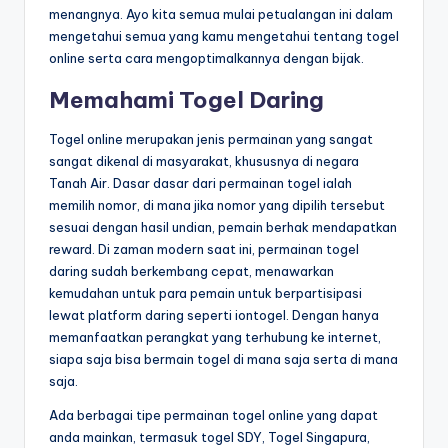
menangnya. Ayo kita semua mulai petualangan ini dalam
mengetahui semua yang kamu mengetahui tentang togel
online serta cara mengoptimalkannya dengan bijak.
Memahami Togel Daring
Togel online merupakan jenis permainan yang sangat
sangat dikenal di masyarakat, khususnya di negara
Tanah Air. Dasar dasar dari permainan togel ialah
memilih nomor, di mana jika nomor yang dipilih tersebut
sesuai dengan hasil undian, pemain berhak mendapatkan
reward. Di zaman modern saat ini, permainan togel
daring sudah berkembang cepat, menawarkan
kemudahan untuk para pemain untuk berpartisipasi
lewat platform daring seperti iontogel. Dengan hanya
memanfaatkan perangkat yang terhubung ke internet,
siapa saja bisa bermain togel di mana saja serta di mana
saja.
Ada berbagai tipe permainan togel online yang dapat
anda mainkan, termasuk togel SDY, Togel Singapura,