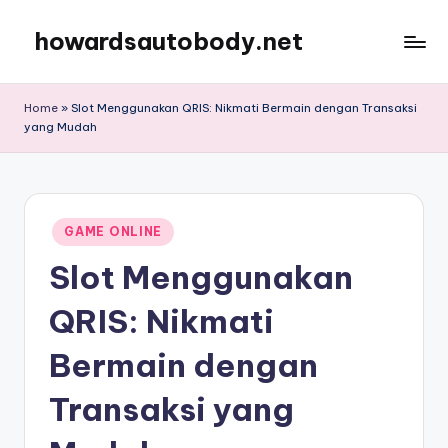
howardsautobody.net
Skip
to
content
Home
»
Slot Menggunakan QRIS: Nikmati Bermain dengan Transaksi
yang Mudah
Posted
GAME ONLINE
in
Slot Menggunakan
QRIS: Nikmati
Bermain dengan
Transaksi yang