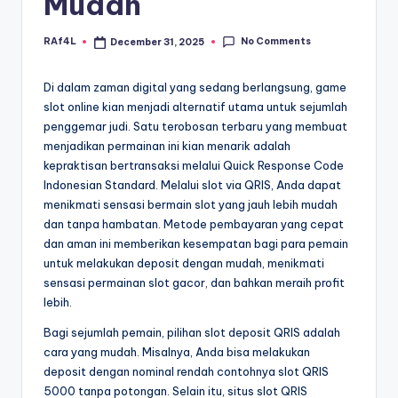
Mudah
No Comments
RAf4L
December 31, 2025
Posted
by
Di dalam zaman digital yang sedang berlangsung, game
slot online kian menjadi alternatif utama untuk sejumlah
penggemar judi. Satu terobosan terbaru yang membuat
menjadikan permainan ini kian menarik adalah
kepraktisan bertransaksi melalui Quick Response Code
Indonesian Standard. Melalui slot via QRIS, Anda dapat
menikmati sensasi bermain slot yang jauh lebih mudah
dan tanpa hambatan. Metode pembayaran yang cepat
dan aman ini memberikan kesempatan bagi para pemain
untuk melakukan deposit dengan mudah, menikmati
sensasi permainan slot gacor, dan bahkan meraih profit
lebih.
Bagi sejumlah pemain, pilihan slot deposit QRIS adalah
cara yang mudah. Misalnya, Anda bisa melakukan
deposit dengan nominal rendah contohnya slot QRIS
5000 tanpa potongan. Selain itu, situs slot QRIS