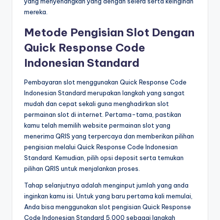
yang menyenangkan yang dengan selera serta keinginan
mereka.
Metode Pengisian Slot Dengan
Quick Response Code
Indonesian Standard
Pembayaran slot menggunakan Quick Response Code
Indonesian Standard merupakan langkah yang sangat
mudah dan cepat sekali guna menghadirkan slot
permainan slot di internet. Pertama-tama, pastikan
kamu telah memilih website permainan slot yang
menerima QRIS yang terpercaya dan memberikan pilihan
pengisian melalui Quick Response Code Indonesian
Standard. Kemudian, pilih opsi deposit serta temukan
pilihan QRIS untuk menjalankan proses.
Tahap selanjutnya adalah menginput jumlah yang anda
inginkan kamu isi. Untuk yang baru pertama kali memulai,
Anda bisa menggunakan slot pengisian Quick Response
Code Indonesian Standard 5.000 sebagai langkah