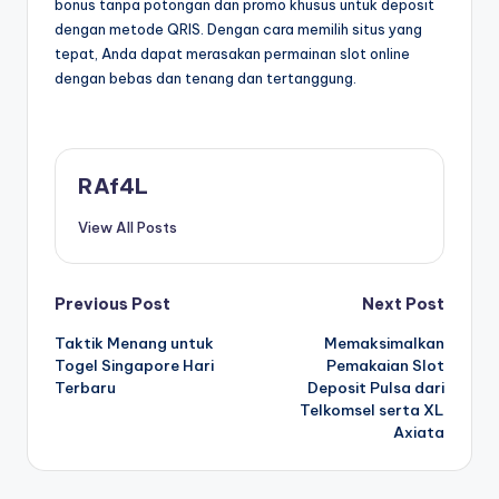
bonus tanpa potongan dan promo khusus untuk deposit
dengan metode QRIS. Dengan cara memilih situs yang
tepat, Anda dapat merasakan permainan slot online
dengan bebas dan tenang dan tertanggung.
RAf4L
View All Posts
Post
Previous Post
Next Post
Taktik Menang untuk
Memaksimalkan
navigation
Togel Singapore Hari
Pemakaian Slot
Terbaru
Deposit Pulsa dari
Telkomsel serta XL
Axiata