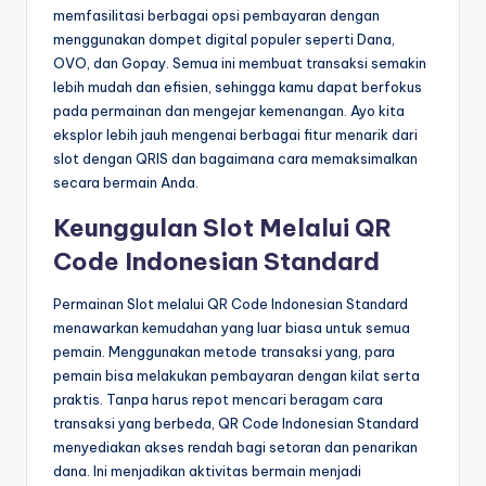
memfasilitasi berbagai opsi pembayaran dengan
menggunakan dompet digital populer seperti Dana,
OVO, dan Gopay. Semua ini membuat transaksi semakin
lebih mudah dan efisien, sehingga kamu dapat berfokus
pada permainan dan mengejar kemenangan. Ayo kita
eksplor lebih jauh mengenai berbagai fitur menarik dari
slot dengan QRIS dan bagaimana cara memaksimalkan
secara bermain Anda.
Keunggulan Slot Melalui QR
Code Indonesian Standard
Permainan Slot melalui QR Code Indonesian Standard
menawarkan kemudahan yang luar biasa untuk semua
pemain. Menggunakan metode transaksi yang, para
pemain bisa melakukan pembayaran dengan kilat serta
praktis. Tanpa harus repot mencari beragam cara
transaksi yang berbeda, QR Code Indonesian Standard
menyediakan akses rendah bagi setoran dan penarikan
dana. Ini menjadikan aktivitas bermain menjadi