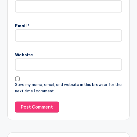
Email
*
Website
Save my name, email, and website in this browser for the
next time I comment.