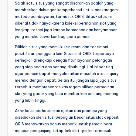
Salah satu situs yang sangat disarankan adalah yang
memberikan dukungan komprehensif untuk anekaragam
metode pembayaran, termasuk QRIS. Situs-situs ini
dikenal tidak hanya karena koleksi permainan slot yang
lengkap, tetapi juga karena keamanan dan kenyamanan
yang mereka tawarkan bagi para pemain.
Pilihlah situs yang memiliki izin resmi dan testimoni
positif dari pengguna lain. Situs slot QRIS terpercaya
seringkali dilengkapi dengan fitur layanan pelanggan
yang siap sedia dan senang dihubungi. Hal ini penting
agar pemain dapat menyelesaikan masalah atau inquiry
mereka dengan cepat. Selain itu, jangan lupa juga situs
tersebut mempresentasikan ragam pilihan permainan
slot yang gacor yang bisa memberikan peluang menang
yang lebih tinggi.
Akhir kata, perhatiankan ajakan dan promosi yang
disediakan oleh situs. Sebagian besar situs slot deposit
QRIS menawarkan bonus menarik untuk pemain baru
maupun pengunjung tetap.
link slot qris
Ini termasuk