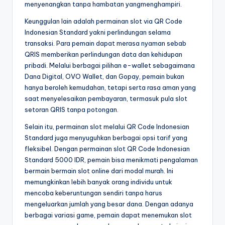
menyenangkan tanpa hambatan yangmenghampiri.
Keunggulan lain adalah permainan slot via QR Code
Indonesian Standard yakni perlindungan selama
transaksi. Para pemain dapat merasa nyaman sebab
QRIS memberikan perlindungan data dan kehidupan
pribadi. Melalui berbagai pilihan e-wallet sebagaimana
Dana Digital, OVO Wallet, dan Gopay, pemain bukan
hanya beroleh kemudahan, tetapi serta rasa aman yang
saat menyelesaikan pembayaran, termasuk pula slot
setoran QRIS tanpa potongan.
Selain itu, permainan slot melalui QR Code Indonesian
Standard juga menyuguhkan berbagai opsi tarif yang
fleksibel. Dengan permainan slot QR Code Indonesian
Standard 5000 IDR, pemain bisa menikmati pengalaman
bermain bermain slot online dari modal murah. Ini
memungkinkan lebih banyak orang individu untuk
mencoba keberuntungan sendiri tanpa harus
mengeluarkan jumlah yang besar dana. Dengan adanya
berbagai variasi game, pemain dapat menemukan slot