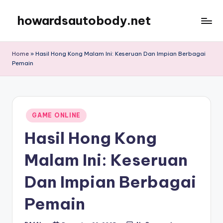
howardsautobody.net
Skip
to
content
Home
»
Hasil Hong Kong Malam Ini: Keseruan Dan Impian Berbagai
Pemain
Posted
GAME ONLINE
in
Hasil Hong Kong
Malam Ini: Keseruan
Dan Impian Berbagai
Pemain