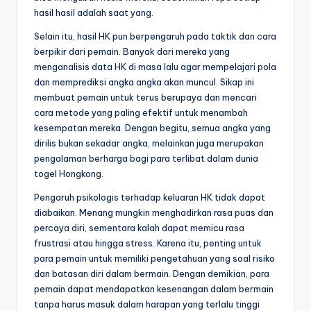
hasil hasil adalah saat yang.
Selain itu, hasil HK pun berpengaruh pada taktik dan cara
berpikir dari pemain. Banyak dari mereka yang
menganalisis data HK di masa lalu agar mempelajari pola
dan memprediksi angka angka akan muncul. Sikap ini
membuat pemain untuk terus berupaya dan mencari
cara metode yang paling efektif untuk menambah
kesempatan mereka. Dengan begitu, semua angka yang
dirilis bukan sekadar angka, melainkan juga merupakan
pengalaman berharga bagi para terlibat dalam dunia
togel Hongkong.
Pengaruh psikologis terhadap keluaran HK tidak dapat
diabaikan. Menang mungkin menghadirkan rasa puas dan
percaya diri, sementara kalah dapat memicu rasa
frustrasi atau hingga stress. Karena itu, penting untuk
para pemain untuk memiliki pengetahuan yang soal risiko
dan batasan diri dalam bermain. Dengan demikian, para
pemain dapat mendapatkan kesenangan dalam bermain
tanpa harus masuk dalam harapan yang terlalu tinggi