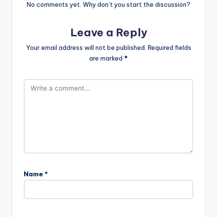
No comments yet. Why don’t you start the discussion?
Leave a Reply
Your email address will not be published.
Required fields
are marked
*
Name
*