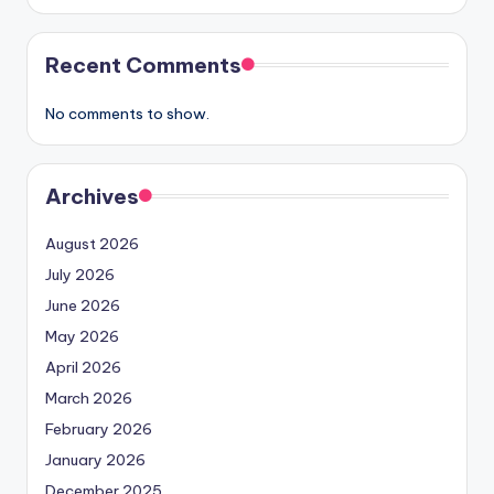
Recent Comments
No comments to show.
Archives
August 2026
July 2026
June 2026
May 2026
April 2026
March 2026
February 2026
January 2026
December 2025