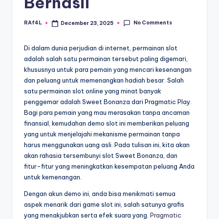
Berhasil
No Comments
RAf4L
December 23, 2025
Posted
by
Di dalam dunia perjudian di internet, permainan slot
adalah salah satu permainan tersebut paling digemari,
khususnya untuk para pemain yang mencari kesenangan
dan peluang untuk memenangkan hadiah besar. Salah
satu permainan slot online yang minat banyak
penggemar adalah Sweet Bonanza dari Pragmatic Play.
Bagi para pemain yang mau merasakan tanpa ancaman
finansial, kemudahan demo slot ini memberikan peluang
yang untuk menjelajahi mekanisme permainan tanpa
harus menggunakan uang asli. Pada tulisan ini, kita akan
akan rahasia tersembunyi slot Sweet Bonanza, dan
fitur-fitur yang meningkatkan kesempatan peluang Anda
untuk kemenangan.
Dengan akun demo ini, anda bisa menikmati semua
aspek menarik dari game slot ini, salah satunya grafis
yang menakjubkan serta efek suara yang.
Pragmatic