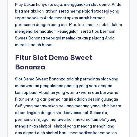
Play
Bukan hanya itu saja, menggunakan slot demo, Anda
bisa melakukan latihan serta mempelajari strategi yang
tepat sebelum Anda menetapkan untuk bermain
permainan dengan uang asli. Mari kita masuki lebih dalam
mengenai kemudahan, keunggulan, serta tips bermain
Sweet Bonanza sebagai meningkatkan peluang Anda
meraih hadiah besar.
Fitur Slot Demo Sweet
Bonanza
Slot Demo Sweet Bonanza adalah permainan slot yang
menawarkan pengalaman gaming yang seru dengan
konsep buah-buahan yang warna-warni dan berwarna.
Fitur penting dari permainan ini adalah desain gulungan
6×5 yang menawarkan peluang menang yang lebih besar
dibandingkan dengan slot konvensional. Selain itu,
permainan ini juga menawarkan mekanik "tumble" yang
mengizinkan simbol-simbol yang menang menghilang
dan diganti oleh simbol baru, memberikan kesempatan