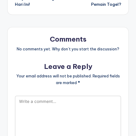
Hari Ini!
Pemain Togel?
Comments
No comments yet. Why don’t you start the discussion?
Leave a Reply
Your email address will not be published.
Required fields
are marked
*