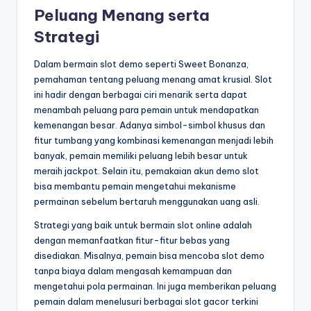
Peluang Menang serta
Strategi
Dalam bermain slot demo seperti Sweet Bonanza,
pemahaman tentang peluang menang amat krusial. Slot
ini hadir dengan berbagai ciri menarik serta dapat
menambah peluang para pemain untuk mendapatkan
kemenangan besar. Adanya simbol-simbol khusus dan
fitur tumbang yang kombinasi kemenangan menjadi lebih
banyak, pemain memiliki peluang lebih besar untuk
meraih jackpot. Selain itu, pemakaian akun demo slot
bisa membantu pemain mengetahui mekanisme
permainan sebelum bertaruh menggunakan uang asli.
Strategi yang baik untuk bermain slot online adalah
dengan memanfaatkan fitur-fitur bebas yang
disediakan. Misalnya, pemain bisa mencoba slot demo
tanpa biaya dalam mengasah kemampuan dan
mengetahui pola permainan. Ini juga memberikan peluang
pemain dalam menelusuri berbagai slot gacor terkini