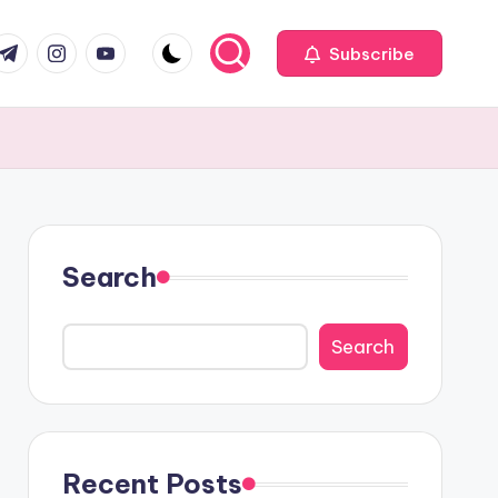
com
r.com
.me
instagram.com
youtube.com
Subscribe
Search
Search
Recent Posts