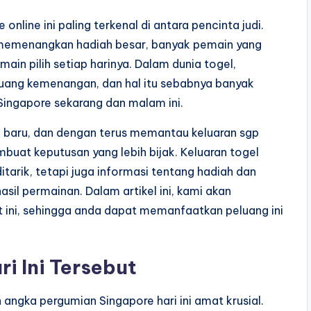
nline ini paling terkenal di antara pencinta judi.
 memenangkan hadiah besar, banyak pemain yang
ain pilih setiap harinya. Dalam dunia togel,
luang kemenangan, dan hal itu sebabnya banyak
Singapore sekarang dan malam ini.
g baru, dan dengan terus memantau keluaran sgp
buat keputusan yang lebih bijak. Keluaran togel
arik, tetapi juga informasi tentang hadiah dan
il permainan. Dalam artikel ini, kami akan
ini, sehingga anda dapat memanfaatkan peluang ini
i Ini Tersebut
ngka pergumian Singapore hari ini amat krusial.