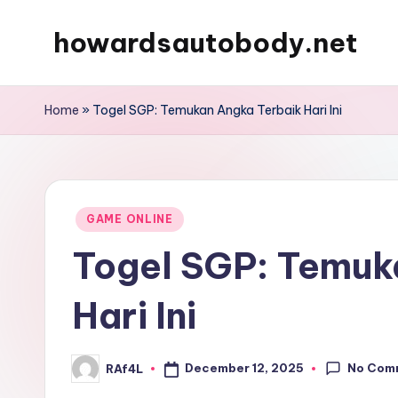
howardsautobody.net
Skip
to
content
Home
»
Togel SGP: Temukan Angka Terbaik Hari Ini
Posted
GAME ONLINE
in
Togel SGP: Temuk
Hari Ini
No Com
December 12, 2025
RAf4L
Posted
by