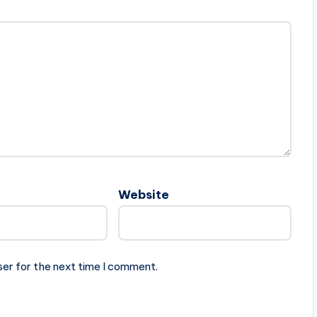
Website
ser for the next time I comment.