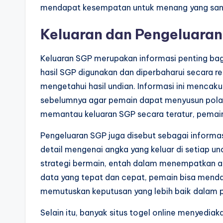
mendapat kesempatan untuk menang yang san
Keluaran dan Pengeluara
Keluaran SGP merupakan informasi penting bagi
hasil SGP digunakan dan diperbaharui secara 
mengetahui hasil undian. Informasi ini mencakup 
sebelumnya agar pemain dapat menyusun pola 
memantau keluaran SGP secara teratur, pemai
Pengeluaran SGP juga disebut sebagai informa
detail mengenai angka yang keluar di setiap u
strategi bermain, entah dalam menempatkan a
data yang tepat dan cepat, pemain bisa mend
memutuskan keputusan yang lebih baik dalam 
Selain itu, banyak situs togel online menyedia