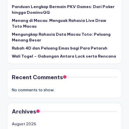
Panduan Lengkap Bermain PKV Games: Dari Poker
hingga DominoQQ
Menang di Macau: Menguak Rahasia Live Draw
Toto Macau
Mengungkap Rahasia Data Macau Toto: Peluang
Menang Besar
Rubah 4D dan Peluang Emas bagi Para Petaruh
Wali Togel – Gabungan Antara Luck serta Rencana
Recent Comments
No comments to show.
Archives
August 2026