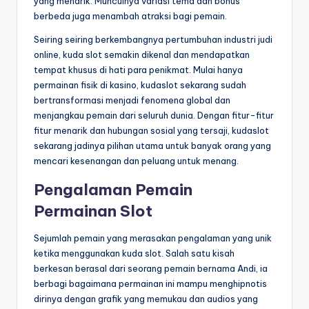
yang menarik. Munculnya variasi tema dan bonus
berbeda juga menambah atraksi bagi pemain.
Seiring seiring berkembangnya pertumbuhan industri judi
online, kuda slot semakin dikenal dan mendapatkan
tempat khusus di hati para penikmat. Mulai hanya
permainan fisik di kasino, kudaslot sekarang sudah
bertransformasi menjadi fenomena global dan
menjangkau pemain dari seluruh dunia. Dengan fitur-fitur
fitur menarik dan hubungan sosial yang tersaji, kudaslot
sekarang jadinya pilihan utama untuk banyak orang yang
mencari kesenangan dan peluang untuk menang.
Pengalaman Pemain
Permainan Slot
Sejumlah pemain yang merasakan pengalaman yang unik
ketika menggunakan kuda slot. Salah satu kisah
berkesan berasal dari seorang pemain bernama Andi, ia
berbagi bagaimana permainan ini mampu menghipnotis
dirinya dengan grafik yang memukau dan audios yang