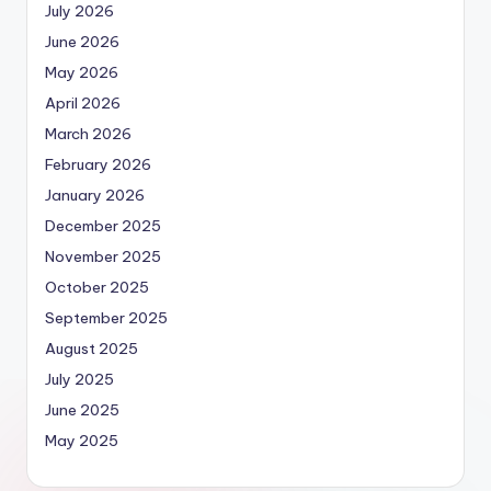
July 2026
June 2026
May 2026
April 2026
March 2026
February 2026
January 2026
December 2025
November 2025
October 2025
September 2025
August 2025
July 2025
June 2025
May 2025