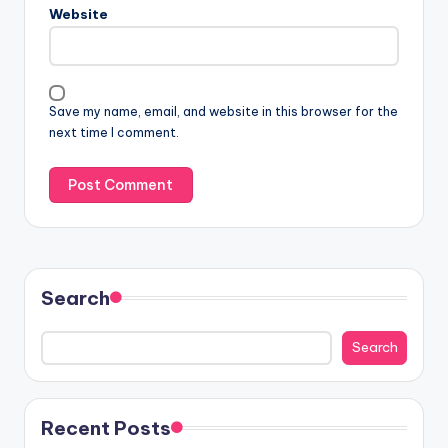
Website
Save my name, email, and website in this browser for the
next time I comment.
Search
Search
Recent Posts