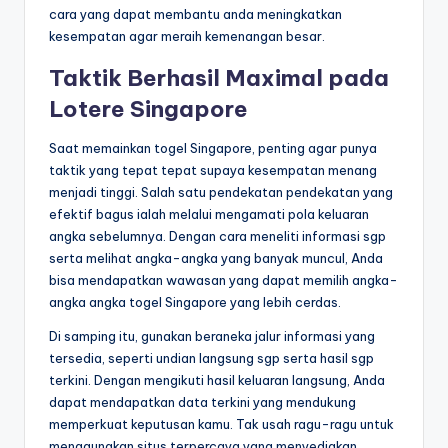
cara yang dapat membantu anda meningkatkan
kesempatan agar meraih kemenangan besar.
Taktik Berhasil Maximal pada
Lotere Singapore
Saat memainkan togel Singapore, penting agar punya
taktik yang tepat tepat supaya kesempatan menang
menjadi tinggi. Salah satu pendekatan pendekatan yang
efektif bagus ialah melalui mengamati pola keluaran
angka sebelumnya. Dengan cara meneliti informasi sgp
serta melihat angka-angka yang banyak muncul, Anda
bisa mendapatkan wawasan yang dapat memilih angka-
angka angka togel Singapore yang lebih cerdas.
Di samping itu, gunakan beraneka jalur informasi yang
tersedia, seperti undian langsung sgp serta hasil sgp
terkini. Dengan mengikuti hasil keluaran langsung, Anda
dapat mendapatkan data terkini yang mendukung
memperkuat keputusan kamu. Tak usah ragu-ragu untuk
menggunakan situs terpercaya yang menyediakan