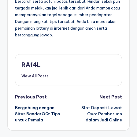
bertaruh serta patuhi batas tersebut. Hindari sekali pun
tergoda melakukan judi lebih dari dari Anda mampu atau
mempercayakan togel sebagai sumber pendapatan.
Dengan mengikuti tips tersebut, Anda bisa merasakan
permainan lottery di internet dengan aman serta
bertanggung jawab.
RAf4L
View All Posts
Post
Previous Post
Next Post
Bergabung dengan
Slot Deposit Lewat
navigation
Situs BandarQQ: Tips
Ovo: Pembaruan
untuk Pemula
dalam Judi Online