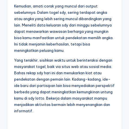
Kemudian, amati corak yang muncul dari output
sebelumnya. Dalam togel sdy, sering terdapat angka
atau angka yang lebih sering muncul dibandingkan yang
lain. Meneliti data keluaran sdy dari minggu sebelumnya
dapat menawarkan wawasan berharga yang mungkin
bisa kamu manfaatkan untuk pendekatan memilih angka.
Ini tidak menjamin keberhasilan, tetapi bisa
meningkatkan peluang kamu.
Yang terakhir, sisihkan waktu untuk berinteraksi dengan
masyarakat togel, baik via situs web atau sosial media.
Bahas rekap sdy hari ini dan menukarkan kiat atau
pendekatan dengan pemain lain. Kadang-kadang, ide-
ide baru dari partisipan lain bisa menyediakan perspektif
berbeda yang dapat meningkatkan kemungkinan untung
kamu di sdy lotto. Bekerja dalam masyarakat mampu
menjadikan aktivitas bermain lebih menyenangkan dan
informatif.