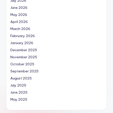
July 2026
June 2026
May 2026
April 2026
March 2026
February 2026
January 2026
December 2025
November 2025
October 2025
September 2025
August 2025
July 2025
June 2025
May 2025