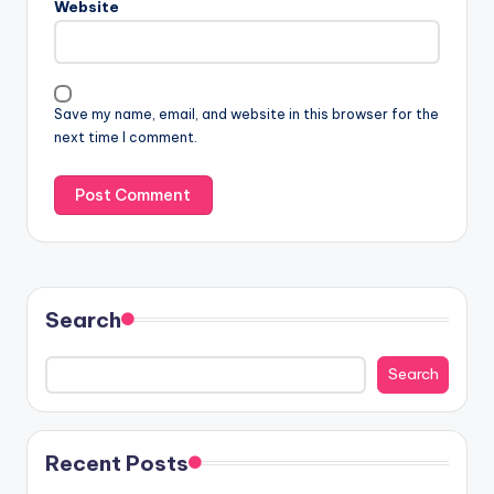
Website
Save my name, email, and website in this browser for the
next time I comment.
Search
Search
Recent Posts