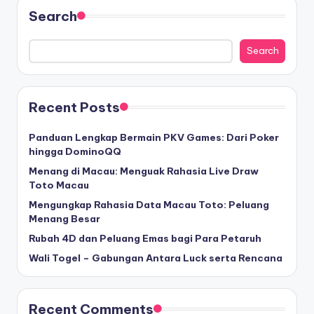
Search
Search
Recent Posts
Panduan Lengkap Bermain PKV Games: Dari Poker
hingga DominoQQ
Menang di Macau: Menguak Rahasia Live Draw
Toto Macau
Mengungkap Rahasia Data Macau Toto: Peluang
Menang Besar
Rubah 4D dan Peluang Emas bagi Para Petaruh
Wali Togel – Gabungan Antara Luck serta Rencana
Recent Comments