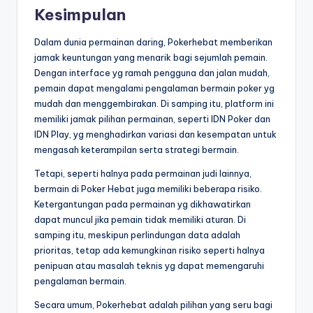
Kesimpulan
Dalam dunia permainan daring, Pokerhebat memberikan
jamak keuntungan yang menarik bagi sejumlah pemain.
Dengan interface yg ramah pengguna dan jalan mudah,
pemain dapat mengalami pengalaman bermain poker yg
mudah dan menggembirakan. Di samping itu, platform ini
memiliki jamak pilihan permainan, seperti IDN Poker dan
IDN Play, yg menghadirkan variasi dan kesempatan untuk
mengasah keterampilan serta strategi bermain.
Tetapi, seperti halnya pada permainan judi lainnya,
bermain di Poker Hebat juga memiliki beberapa risiko.
Ketergantungan pada permainan yg dikhawatirkan
dapat muncul jika pemain tidak memiliki aturan. Di
samping itu, meskipun perlindungan data adalah
prioritas, tetap ada kemungkinan risiko seperti halnya
penipuan atau masalah teknis yg dapat memengaruhi
pengalaman bermain.
Secara umum, Pokerhebat adalah pilihan yang seru bagi