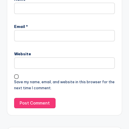
Email
*
Website
Save my name, email, and website in this browser for the
next time I comment.