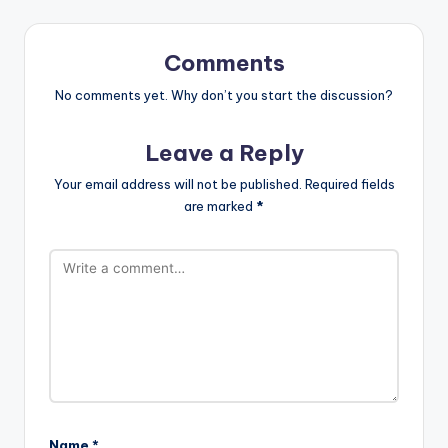
Comments
No comments yet. Why don’t you start the discussion?
Leave a Reply
Your email address will not be published.
Required fields
are marked
*
Name
*