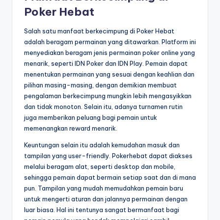
Poker Hebat
Salah satu manfaat berkecimpung di Poker Hebat
adalah beragam permainan yang ditawarkan. Platform ini
menyediakan beragam jenis permainan poker online yang
menarik, seperti IDN Poker dan IDN Play. Pemain dapat
menentukan permainan yang sesuai dengan keahlian dan
pilihan masing-masing, dengan demikian membuat
pengalaman berkecimpung mungkin lebih mengasyikkan
dan tidak monoton. Selain itu, adanya turnamen rutin
juga memberikan peluang bagi pemain untuk
memenangkan reward menarik.
Keuntungan selain itu adalah kemudahan masuk dan
tampilan yang user-friendly. Pokerhebat dapat diakses
melalui beragam alat, seperti desktop dan mobile,
sehingga pemain dapat bermain setiap saat dan di mana
pun. Tampilan yang mudah memudahkan pemain baru
untuk mengerti aturan dan jalannya permainan dengan
luar biasa. Hal ini tentunya sangat bermanfaat bagi