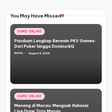
You May Have Missed
Posted
GAME ONLINE
in
Panduan Lengkap Bermain PKV Games:
Dari Poker hingga DominoQQ
RAf4L
August 3, 2026
Posted
by
Posted
GAME ONLINE
in
Menang di Macau: Menguak Rahasia
Live Draw Toto Macau