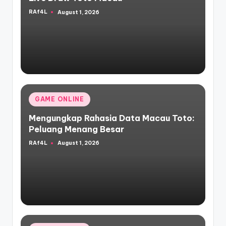
RAf4L
August 1, 2026
Posted
by
Posted
GAME ONLINE
in
Mengungkap Rahasia Data Macau Toto:
Peluang Menang Besar
RAf4L
August 1, 2026
Posted
by