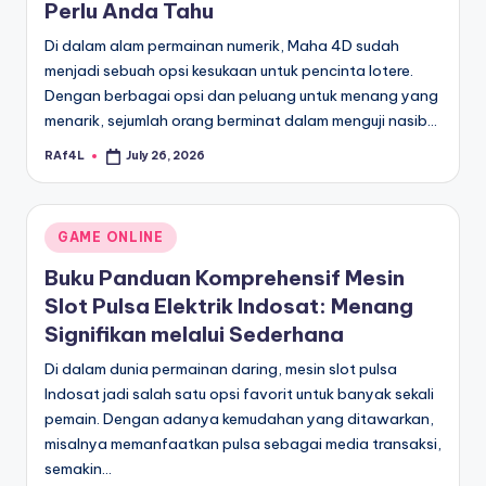
Perlu Anda Tahu
Di dalam alam permainan numerik, Maha 4D sudah
menjadi sebuah opsi kesukaan untuk pencinta lotere.
Dengan berbagai opsi dan peluang untuk menang yang
menarik, sejumlah orang berminat dalam menguji nasib…
RAf4L
July 26, 2026
Posted
by
Posted
GAME ONLINE
in
Buku Panduan Komprehensif Mesin
Slot Pulsa Elektrik Indosat: Menang
Signifikan melalui Sederhana
Di dalam dunia permainan daring, mesin slot pulsa
Indosat jadi salah satu opsi favorit untuk banyak sekali
pemain. Dengan adanya kemudahan yang ditawarkan,
misalnya memanfaatkan pulsa sebagai media transaksi,
semakin…