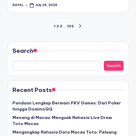
RAf4L
July 24, 2026
Posted
by
Posts
1
2
3
…
102
NEXT
PAGE
pagination
Search
Search
Recent Posts
Panduan Lengkap Bermain PKV Games: Dari Poker
hingga DominoQQ
Menang di Macau: Menguak Rahasia Live Draw
Toto Macau
Mengungkap Rahasia Data Macau Toto: Peluang