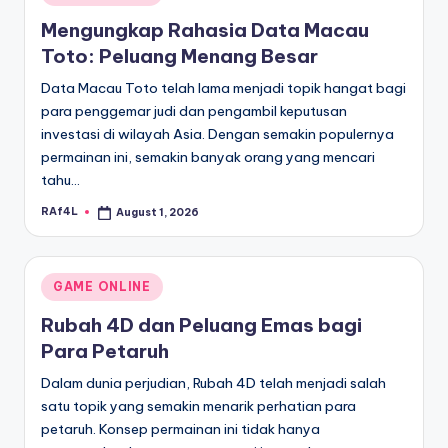
in
Mengungkap Rahasia Data Macau
Toto: Peluang Menang Besar
Data Macau Toto telah lama menjadi topik hangat bagi
para penggemar judi dan pengambil keputusan
investasi di wilayah Asia. Dengan semakin populernya
permainan ini, semakin banyak orang yang mencari
tahu…
RAf4L
August 1, 2026
Posted
by
Posted
GAME ONLINE
in
Rubah 4D dan Peluang Emas bagi
Para Petaruh
Dalam dunia perjudian, Rubah 4D telah menjadi salah
satu topik yang semakin menarik perhatian para
petaruh. Konsep permainan ini tidak hanya