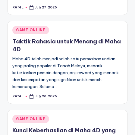
RAf4L
July 27, 2026
Posted
by
Posted
GAME ONLINE
in
Taktik Rahasia untuk Menang di Maha
4D
Maha 4D telah menjadi salah satu permainan undian
yang paling populer di Tanah Melayu, menarik
ketertarikan pemain dengan janji reward yang menarik
dan kesempatan yang signifikan untuk meraih
kemenangan. Selama…
RAf4L
July 26, 2026
Posted
by
Posted
GAME ONLINE
in
Kunci Keberhasilan di Maha 4D yang