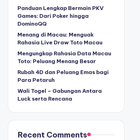
Panduan Lengkap Bermain PKV
Games: Dari Poker hingga
DominoQQ
Menang di Macau: Menguak
Rahasia Live Draw Toto Macau
Mengungkap Rahasia Data Macau
Toto: Peluang Menang Besar
Rubah 4D dan Peluang Emas bagi
Para Petaruh
Wali Togel – Gabungan Antara
Luck serta Rencana
Recent Comments