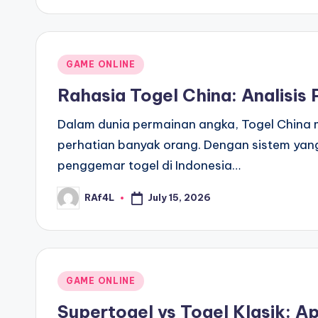
Posted
GAME ONLINE
in
Rahasia Togel China: Analisis 
Dalam dunia permainan angka, Togel China 
perhatian banyak orang. Dengan sistem yang u
penggemar togel di Indonesia…
July 15, 2026
RAf4L
Posted
by
Posted
GAME ONLINE
in
Supertogel vs Togel Klasik: A