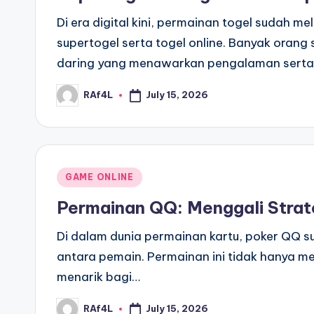
Di era digital kini, permainan togel sudah m
supertogel serta togel online. Banyak orang s
daring yang menawarkan pengalaman sert
July 15, 2026
RAf4L
Posted
by
Posted
GAME ONLINE
in
Permainan QQ: Menggali Strat
Di dalam dunia permainan kartu, poker QQ suda
antara pemain. Permainan ini tidak hanya me
menarik bagi…
July 15, 2026
RAf4L
Posted