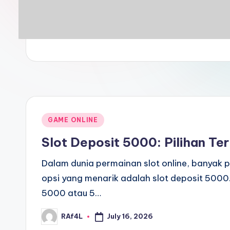
Posted
GAME ONLINE
in
Slot Deposit 5000: Pilihan Te
Dalam dunia permainan slot online, banyak p
opsi yang menarik adalah slot deposit 5000.
5000 atau 5…
July 16, 2026
RAf4L
Posted
by