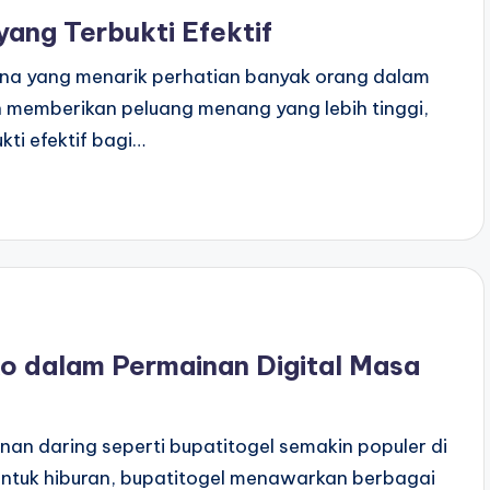
yang Terbukti Efektif
ena yang menarik perhatian banyak orang dalam
memberikan peluang menang yang lebih tinggi,
ti efektif bagi…
ko dalam Permainan Digital Masa
nan daring seperti bupatitogel semakin populer di
entuk hiburan, bupatitogel menawarkan berbagai